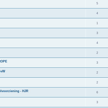
5
4
1
3
4
2
TROPE
3
 SvW
2
2
elvoorziening - HJR
6
3