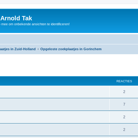
 Arnold Tak
p mee om onbekende ansichten te identificeren!
aatjes in Zuid-Holland
Opgeloste zoekplaatjes in Gorinchem
REACTIES
2
7
2
2