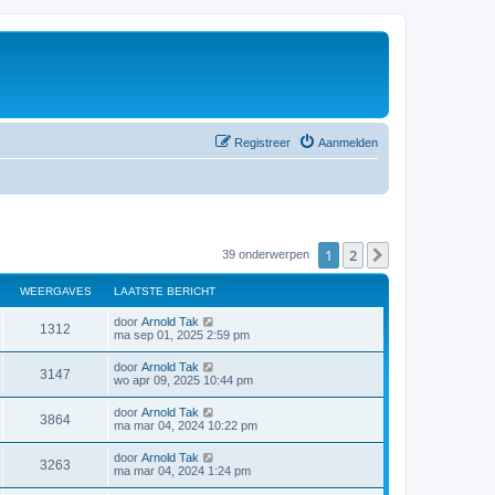
Registreer
Aanmelden
1
2
Volgende
39 onderwerpen
WEERGAVES
LAATSTE BERICHT
door
Arnold Tak
1312
ma sep 01, 2025 2:59 pm
door
Arnold Tak
3147
wo apr 09, 2025 10:44 pm
door
Arnold Tak
3864
ma mar 04, 2024 10:22 pm
door
Arnold Tak
3263
ma mar 04, 2024 1:24 pm