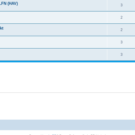
LFN (HAV)
3
2
kt
2
3
3