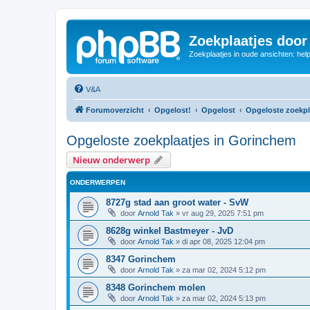
Zoekplaatjes door
Zoekplaatjes in oude ansichten: hel
V&A
Forumoverzicht
Opgelost!
Opgelost
Opgeloste zoekpl
Opgeloste zoekplaatjes in Gorinchem
Nieuw onderwerp
ONDERWERPEN
8727g stad aan groot water - SvW
door
Arnold Tak
»
vr aug 29, 2025 7:51 pm
8628g winkel Bastmeyer - JvD
door
Arnold Tak
»
di apr 08, 2025 12:04 pm
8347 Gorinchem
door
Arnold Tak
»
za mar 02, 2024 5:12 pm
8348 Gorinchem molen
door
Arnold Tak
»
za mar 02, 2024 5:13 pm