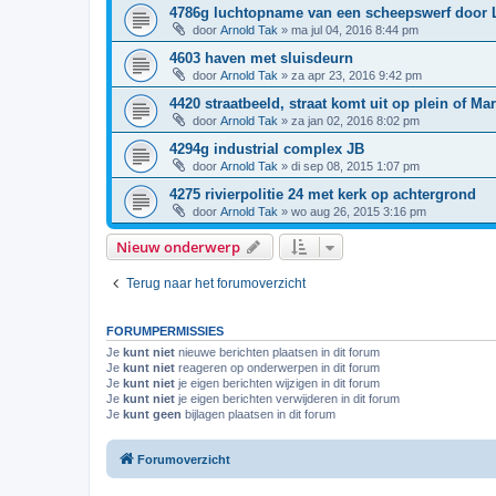
4786g luchtopname van een scheepswerf door 
door
Arnold Tak
»
ma jul 04, 2016 8:44 pm
4603 haven met sluisdeurn
door
Arnold Tak
»
za apr 23, 2016 9:42 pm
4420 straatbeeld, straat komt uit op plein of Mar
door
Arnold Tak
»
za jan 02, 2016 8:02 pm
4294g industrial complex JB
door
Arnold Tak
»
di sep 08, 2015 1:07 pm
4275 rivierpolitie 24 met kerk op achtergrond
door
Arnold Tak
»
wo aug 26, 2015 3:16 pm
Nieuw onderwerp
Terug naar het forumoverzicht
FORUMPERMISSIES
Je
kunt niet
nieuwe berichten plaatsen in dit forum
Je
kunt niet
reageren op onderwerpen in dit forum
Je
kunt niet
je eigen berichten wijzigen in dit forum
Je
kunt niet
je eigen berichten verwijderen in dit forum
Je
kunt geen
bijlagen plaatsen in dit forum
Forumoverzicht