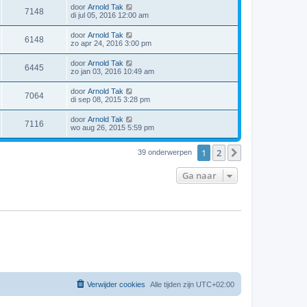
door
Arnold Tak
7148
di jul 05, 2016 12:00 am
door
Arnold Tak
6148
zo apr 24, 2016 3:00 pm
door
Arnold Tak
6445
zo jan 03, 2016 10:49 am
door
Arnold Tak
7064
di sep 08, 2015 3:28 pm
door
Arnold Tak
7116
wo aug 26, 2015 5:59 pm
1
2
Volgende
39 onderwerpen
Ga naar
Verwijder cookies
Alle tijden zijn
UTC+02:00