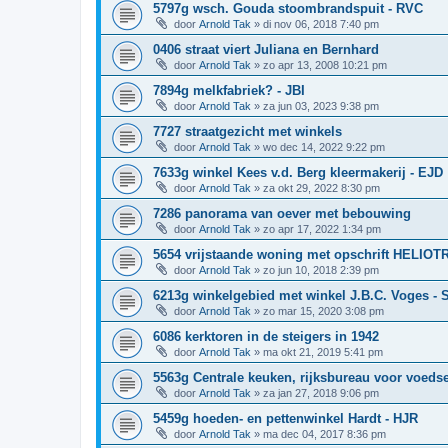
5797g wsch. Gouda stoombrandspuit - RVC
door
Arnold Tak
»
di nov 06, 2018 7:40 pm
0406 straat viert Juliana en Bernhard
door
Arnold Tak
»
zo apr 13, 2008 10:21 pm
7894g melkfabriek? - JBI
door
Arnold Tak
»
za jun 03, 2023 9:38 pm
7727 straatgezicht met winkels
door
Arnold Tak
»
wo dec 14, 2022 9:22 pm
7633g winkel Kees v.d. Berg kleermakerij - EJD
door
Arnold Tak
»
za okt 29, 2022 8:30 pm
7286 panorama van oever met bebouwing
door
Arnold Tak
»
zo apr 17, 2022 1:34 pm
5654 vrijstaande woning met opschrift HELIO
door
Arnold Tak
»
zo jun 10, 2018 2:39 pm
6213g winkelgebied met winkel J.B.C. Voges -
door
Arnold Tak
»
zo mar 15, 2020 3:08 pm
6086 kerktoren in de steigers in 1942
door
Arnold Tak
»
ma okt 21, 2019 5:41 pm
5563g Centrale keuken, rijksbureau voor voeds
door
Arnold Tak
»
za jan 27, 2018 9:06 pm
5459g hoeden- en pettenwinkel Hardt - HJR
door
Arnold Tak
»
ma dec 04, 2017 8:36 pm