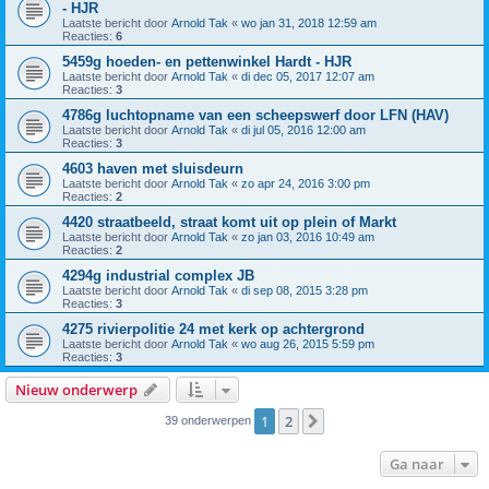
- HJR
Laatste bericht door
Arnold Tak
«
wo jan 31, 2018 12:59 am
Reacties:
6
5459g hoeden- en pettenwinkel Hardt - HJR
Laatste bericht door
Arnold Tak
«
di dec 05, 2017 12:07 am
Reacties:
3
4786g luchtopname van een scheepswerf door LFN (HAV)
Laatste bericht door
Arnold Tak
«
di jul 05, 2016 12:00 am
Reacties:
3
4603 haven met sluisdeurn
Laatste bericht door
Arnold Tak
«
zo apr 24, 2016 3:00 pm
Reacties:
2
4420 straatbeeld, straat komt uit op plein of Markt
Laatste bericht door
Arnold Tak
«
zo jan 03, 2016 10:49 am
Reacties:
2
4294g industrial complex JB
Laatste bericht door
Arnold Tak
«
di sep 08, 2015 3:28 pm
Reacties:
3
4275 rivierpolitie 24 met kerk op achtergrond
Laatste bericht door
Arnold Tak
«
wo aug 26, 2015 5:59 pm
Reacties:
3
Nieuw onderwerp
1
2
Volgende
39 onderwerpen
Ga naar