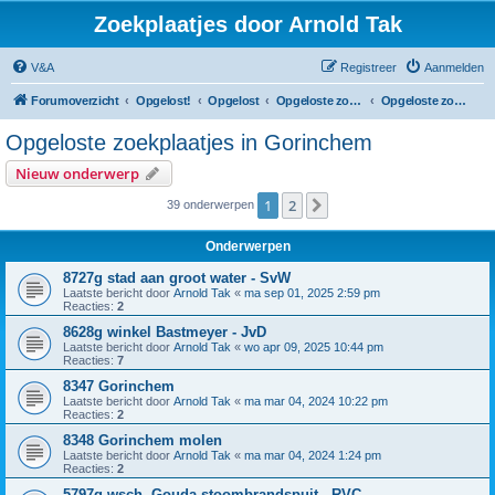
Zoekplaatjes door Arnold Tak
V&A
Registreer
Aanmelden
Forumoverzicht
Opgelost!
Opgelost
Opgeloste zoekplaatjes in Zuid-Holland
Opgeloste zoekplaatjes in Gorinchem
Opgeloste zoekplaatjes in Gorinchem
Nieuw onderwerp
1
2
Volgende
39 onderwerpen
Onderwerpen
8727g stad aan groot water - SvW
Laatste bericht door
Arnold Tak
«
ma sep 01, 2025 2:59 pm
Reacties:
2
8628g winkel Bastmeyer - JvD
Laatste bericht door
Arnold Tak
«
wo apr 09, 2025 10:44 pm
Reacties:
7
8347 Gorinchem
Laatste bericht door
Arnold Tak
«
ma mar 04, 2024 10:22 pm
Reacties:
2
8348 Gorinchem molen
Laatste bericht door
Arnold Tak
«
ma mar 04, 2024 1:24 pm
Reacties:
2
5797g wsch. Gouda stoombrandspuit - RVC