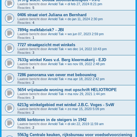
Laatste bericht door
Arnold Tak
«
di feb 27, 2024 8:21 pm
Reacties:
5
0406 straat viert Juliana en Bernhard
Laatste bericht door
Arnold Tak
«
do jan 11, 2024 2:30 pm
Reacties:
4
7894g melkfabriek? - JBI
Laatste bericht door
Arnold Tak
«
wo jun 07, 2023 2:59 pm
Reacties:
1
7727 straatgezicht met winkels
Laatste bericht door
Arnold Tak
«
wo dec 14, 2022 10:43 pm
Reacties:
3
7633g winkel Kees v.d. Berg kleermakerij - EJD
Laatste bericht door
Arnold Tak
«
wo nov 09, 2022 2:48 pm
Reacties:
4
7286 panorama van oever met bebouwing
Laatste bericht door
Arnold Tak
«
ma apr 18, 2022 2:42 pm
Reacties:
2
5654 vrijstaande woning met opschrift HELIOTROPE
Laatste bericht door
Arnold Tak
«
ma nov 29, 2021 1:44 pm
Reacties:
3
6213g winkelgebied met winkel J.B.C. Voges - SvW
Laatste bericht door
Arnold Tak
«
zo mar 15, 2020 5:09 pm
Reacties:
2
6086 kerktoren in de steigers in 1942
Laatste bericht door
Arnold Tak
«
di okt 22, 2019 11:59 am
Reacties:
2
5563g Centrale keuken, rijksbureau voor voedselvoorziening