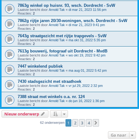
7863g winkel op huisnr. 93, wsch. Dordrecht - SvW
Laatste bericht door
Arnold Tak
«
di mar 21, 2023 11:56 pm
Reacties:
2
7862g rijtje jaren 20/30-woningen, wsch. Dordrecht - SvW
Laatste bericht door
Arnold Tak
«
di mar 21, 2023 9:41 pm
Reacties:
2
7643g straatgezicht met rijtje trapgevels - SvW
Laatste bericht door
Arnold Tak
«
ma okt 31, 2022 5:35 pm
Reacties:
2
7613g bouwerij, fotograaf uit Dordrecht - MvdB
Laatste bericht door
Arnold Tak
«
wo okt 19, 2022 9:42 pm
Reacties:
2
7447 winkelend publiek
Laatste bericht door
Arnold Tak
«
ma aug 01, 2022 5:42 pm
Reacties:
2
7430 stadsgezicht met straathoek
Laatste bericht door
Arnold Tak
«
vr jul 29, 2022 2:32 pm
Reacties:
2
7388 straat met winkels o.a. nr. 124
Laatste bericht door
Arnold Tak
«
do jun 16, 2022 1:36 pm
Reacties:
2
Nieuw onderwerp
1
2
3
4
Volgende
62 onderwerpen
Ga naar