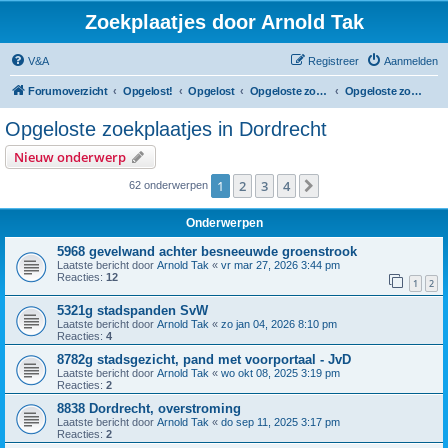
Zoekplaatjes door Arnold Tak
V&A
Registreer
Aanmelden
Forumoverzicht
Opgelost!
Opgelost
Opgeloste zoekplaatjes in Zuid-Holland
Opgeloste zoekplaatjes in Dordrecht
Opgeloste zoekplaatjes in Dordrecht
Nieuw onderwerp
1
2
3
4
Volgende
62 onderwerpen
Onderwerpen
5968 gevelwand achter besneeuwde groenstrook
Laatste bericht door
Arnold Tak
«
vr mar 27, 2026 3:44 pm
Reacties:
12
1
2
5321g stadspanden SvW
Laatste bericht door
Arnold Tak
«
zo jan 04, 2026 8:10 pm
Reacties:
4
8782g stadsgezicht, pand met voorportaal - JvD
Laatste bericht door
Arnold Tak
«
wo okt 08, 2025 3:19 pm
Reacties:
2
8838 Dordrecht, overstroming
Laatste bericht door
Arnold Tak
«
do sep 11, 2025 3:17 pm
Reacties:
2