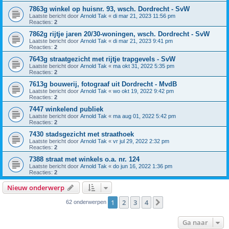
7863g winkel op huisnr. 93, wsch. Dordrecht - SvW
Laatste bericht door
Arnold Tak
«
di mar 21, 2023 11:56 pm
Reacties:
2
7862g rijtje jaren 20/30-woningen, wsch. Dordrecht - SvW
Laatste bericht door
Arnold Tak
«
di mar 21, 2023 9:41 pm
Reacties:
2
7643g straatgezicht met rijtje trapgevels - SvW
Laatste bericht door
Arnold Tak
«
ma okt 31, 2022 5:35 pm
Reacties:
2
7613g bouwerij, fotograaf uit Dordrecht - MvdB
Laatste bericht door
Arnold Tak
«
wo okt 19, 2022 9:42 pm
Reacties:
2
7447 winkelend publiek
Laatste bericht door
Arnold Tak
«
ma aug 01, 2022 5:42 pm
Reacties:
2
7430 stadsgezicht met straathoek
Laatste bericht door
Arnold Tak
«
vr jul 29, 2022 2:32 pm
Reacties:
2
7388 straat met winkels o.a. nr. 124
Laatste bericht door
Arnold Tak
«
do jun 16, 2022 1:36 pm
Reacties:
2
Nieuw onderwerp
1
2
3
4
Volgende
62 onderwerpen
Ga naar