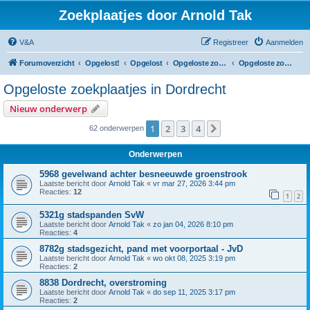
Zoekplaatjes door Arnold Tak
V&A
Registreer
Aanmelden
Forumoverzicht
Opgelost!
Opgelost
Opgeloste zoekplaatjes in Zuid-Holland
Opgeloste zoekplaatjes in Dordrecht
Opgeloste zoekplaatjes in Dordrecht
Nieuw onderwerp
1
2
3
4
Volgende
62 onderwerpen
Onderwerpen
5968 gevelwand achter besneeuwde groenstrook
Laatste bericht door
Arnold Tak
«
vr mar 27, 2026 3:44 pm
Reacties:
12
1
2
5321g stadspanden SvW
Laatste bericht door
Arnold Tak
«
zo jan 04, 2026 8:10 pm
Reacties:
4
8782g stadsgezicht, pand met voorportaal - JvD
Laatste bericht door
Arnold Tak
«
wo okt 08, 2025 3:19 pm
Reacties:
2
8838 Dordrecht, overstroming
Laatste bericht door
Arnold Tak
«
do sep 11, 2025 3:17 pm
Reacties:
2