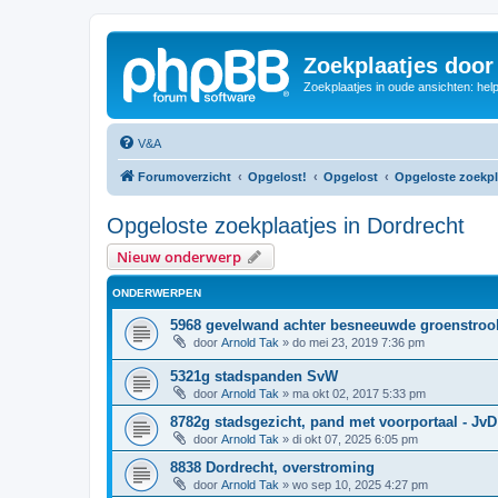
Zoekplaatjes door
Zoekplaatjes in oude ansichten: hel
V&A
Forumoverzicht
Opgelost!
Opgelost
Opgeloste zoekpl
Opgeloste zoekplaatjes in Dordrecht
Nieuw onderwerp
ONDERWERPEN
5968 gevelwand achter besneeuwde groenstroo
door
Arnold Tak
»
do mei 23, 2019 7:36 pm
5321g stadspanden SvW
door
Arnold Tak
»
ma okt 02, 2017 5:33 pm
8782g stadsgezicht, pand met voorportaal - JvD
door
Arnold Tak
»
di okt 07, 2025 6:05 pm
8838 Dordrecht, overstroming
door
Arnold Tak
»
wo sep 10, 2025 4:27 pm