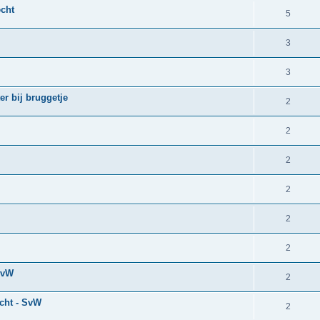
cht
5
3
3
r bij bruggetje
2
2
2
2
2
2
SvW
2
echt - SvW
2