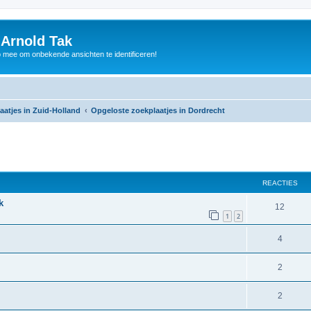
 Arnold Tak
p mee om onbekende ansichten te identificeren!
aatjes in Zuid-Holland
Opgeloste zoekplaatjes in Dordrecht
REACTIES
k
12
1
2
4
2
2