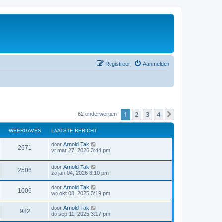
Registreer
Aanmelden
1
2
3
4
Volgende
62 onderwerpen
WEERGAVES
LAATSTE BERICHT
door
Arnold Tak
2671
vr mar 27, 2026 3:44 pm
door
Arnold Tak
2506
zo jan 04, 2026 8:10 pm
door
Arnold Tak
1006
wo okt 08, 2025 3:19 pm
door
Arnold Tak
982
do sep 11, 2025 3:17 pm