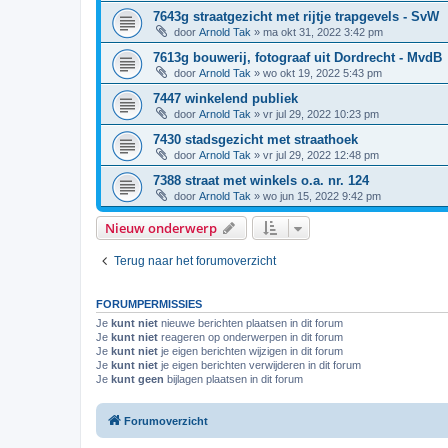
7643g straatgezicht met rijtje trapgevels - SvW
door
Arnold Tak
»
ma okt 31, 2022 3:42 pm
7613g bouwerij, fotograaf uit Dordrecht - MvdB
door
Arnold Tak
»
wo okt 19, 2022 5:43 pm
7447 winkelend publiek
door
Arnold Tak
»
vr jul 29, 2022 10:23 pm
7430 stadsgezicht met straathoek
door
Arnold Tak
»
vr jul 29, 2022 12:48 pm
7388 straat met winkels o.a. nr. 124
door
Arnold Tak
»
wo jun 15, 2022 9:42 pm
Nieuw onderwerp
Terug naar het forumoverzicht
FORUMPERMISSIES
Je
kunt niet
nieuwe berichten plaatsen in dit forum
Je
kunt niet
reageren op onderwerpen in dit forum
Je
kunt niet
je eigen berichten wijzigen in dit forum
Je
kunt niet
je eigen berichten verwijderen in dit forum
Je
kunt geen
bijlagen plaatsen in dit forum
Forumoverzicht