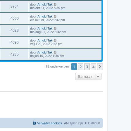
door
Arnold Tak
3954
ma okt 31, 2022 5:35 pm
door
Arnold Tak
4000
wo okt 19, 2022 9:42 pm
door
Arnold Tak
4028
ma aug 01, 2022 5:42 pm
door
Arnold Tak
4096
vr jul 29, 2022 2:32 pm
door
Arnold Tak
4235
do jun 16, 2022 1:36 pm
1
2
3
4
Volgende
62 onderwerpen
Ga naar
Verwijder cookies
Alle tijden zijn
UTC+02:00