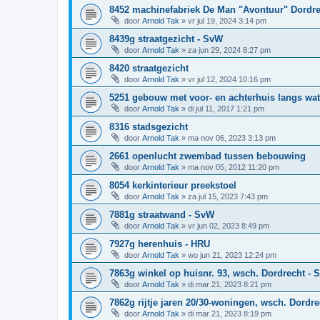
8452 machinefabriek De Man "Avontuur" Dordre
door
Arnold Tak
»
vr jul 19, 2024 3:14 pm
8439g straatgezicht - SvW
door
Arnold Tak
»
za jun 29, 2024 8:27 pm
8420 straatgezicht
door
Arnold Tak
»
vr jul 12, 2024 10:16 pm
5251 gebouw met voor- en achterhuis langs wate
door
Arnold Tak
»
di jul 11, 2017 1:21 pm
8316 stadsgezicht
door
Arnold Tak
»
ma nov 06, 2023 3:13 pm
2661 openlucht zwembad tussen bebouwing
door
Arnold Tak
»
ma nov 05, 2012 11:20 pm
8054 kerkinterieur preekstoel
door
Arnold Tak
»
za jul 15, 2023 7:43 pm
7881g straatwand - SvW
door
Arnold Tak
»
vr jun 02, 2023 8:49 pm
7927g herenhuis - HRU
door
Arnold Tak
»
wo jun 21, 2023 12:24 pm
7863g winkel op huisnr. 93, wsch. Dordrecht - 
door
Arnold Tak
»
di mar 21, 2023 8:21 pm
7862g rijtje jaren 20/30-woningen, wsch. Dordr
door
Arnold Tak
»
di mar 21, 2023 8:19 pm