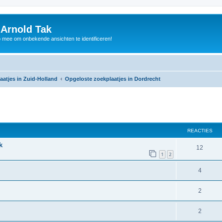
 Arnold Tak
p mee om onbekende ansichten te identificeren!
aatjes in Zuid-Holland
Opgeloste zoekplaatjes in Dordrecht
REACTIES
k
12
1
2
4
2
2