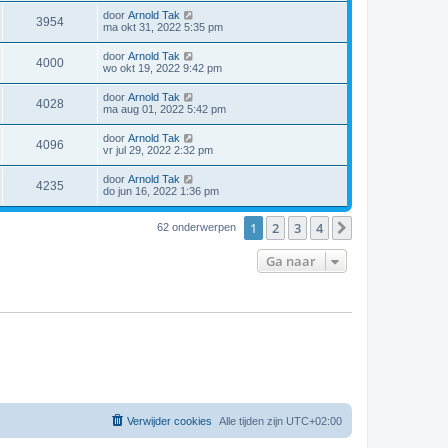
door
Arnold Tak
3954
ma okt 31, 2022 5:35 pm
door
Arnold Tak
4000
wo okt 19, 2022 9:42 pm
door
Arnold Tak
4028
ma aug 01, 2022 5:42 pm
door
Arnold Tak
4096
vr jul 29, 2022 2:32 pm
door
Arnold Tak
4235
do jun 16, 2022 1:36 pm
1
2
3
4
Volgende
62 onderwerpen
Ga naar
Verwijder cookies
Alle tijden zijn
UTC+02:00