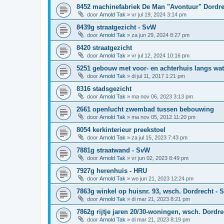
8452 machinefabriek De Man "Avontuur" Dordre
door
Arnold Tak
»
vr jul 19, 2024 3:14 pm
8439g straatgezicht - SvW
door
Arnold Tak
»
za jun 29, 2024 8:27 pm
8420 straatgezicht
door
Arnold Tak
»
vr jul 12, 2024 10:16 pm
5251 gebouw met voor- en achterhuis langs wate
door
Arnold Tak
»
di jul 11, 2017 1:21 pm
8316 stadsgezicht
door
Arnold Tak
»
ma nov 06, 2023 3:13 pm
2661 openlucht zwembad tussen bebouwing
door
Arnold Tak
»
ma nov 05, 2012 11:20 pm
8054 kerkinterieur preekstoel
door
Arnold Tak
»
za jul 15, 2023 7:43 pm
7881g straatwand - SvW
door
Arnold Tak
»
vr jun 02, 2023 8:49 pm
7927g herenhuis - HRU
door
Arnold Tak
»
wo jun 21, 2023 12:24 pm
7863g winkel op huisnr. 93, wsch. Dordrecht - 
door
Arnold Tak
»
di mar 21, 2023 8:21 pm
7862g rijtje jaren 20/30-woningen, wsch. Dordr
door
Arnold Tak
»
di mar 21, 2023 8:19 pm