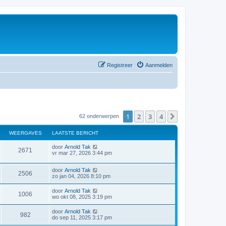
Registreer
Aanmelden
1
2
3
4
Volgende
62 onderwerpen
WEERGAVES
LAATSTE BERICHT
door
Arnold Tak
2671
vr mar 27, 2026 3:44 pm
door
Arnold Tak
2506
zo jan 04, 2026 8:10 pm
door
Arnold Tak
1006
wo okt 08, 2025 3:19 pm
door
Arnold Tak
982
do sep 11, 2025 3:17 pm