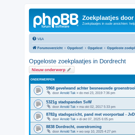
Zoekplaatjes door
Zoekplaatjes in oude ansichten: hel
V&A
Forumoverzicht
Opgelost!
Opgelost
Opgeloste zoekpl
Opgeloste zoekplaatjes in Dordrecht
Nieuw onderwerp
ONDERWERPEN
5968 gevelwand achter besneeuwde groenstroo
door
Arnold Tak
»
do mei 23, 2019 7:36 pm
5321g stadspanden SvW
door
Arnold Tak
»
ma okt 02, 2017 5:33 pm
8782g stadsgezicht, pand met voorportaal - JvD
door
Arnold Tak
»
di okt 07, 2025 6:05 pm
8838 Dordrecht, overstroming
door
Arnold Tak
»
wo sep 10, 2025 4:27 pm