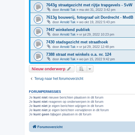
7643g straatgezicht met rijtje trapgevels - SvW
door
Arnold Tak
»
ma okt 31, 2022 3:42 pm
7613g bouwerij, fotograaf uit Dordrecht - MvdB
door
Arnold Tak
»
wo okt 19, 2022 5:43 pm
7447 winkelend publiek
door
Arnold Tak
»
vr jul 29, 2022 10:23 pm
7430 stadsgezicht met straathoek
door
Arnold Tak
»
vr jul 29, 2022 12:48 pm
7388 straat met winkels o.a. nr. 124
door
Arnold Tak
»
wo jun 15, 2022 9:42 pm
Nieuw onderwerp
Terug naar het forumoverzicht
FORUMPERMISSIES
Je
kunt niet
nieuwe berichten plaatsen in dit forum
Je
kunt niet
reageren op onderwerpen in dit forum
Je
kunt niet
je eigen berichten wijzigen in dit forum
Je
kunt niet
je eigen berichten verwijderen in dit forum
Je
kunt geen
bijlagen plaatsen in dit forum
Forumoverzicht