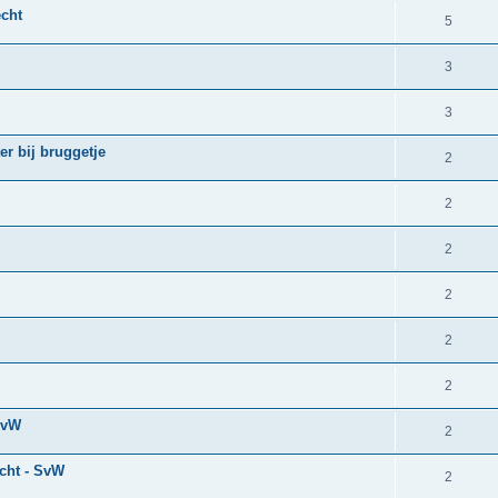
cht
5
3
3
r bij bruggetje
2
2
2
2
2
2
SvW
2
echt - SvW
2