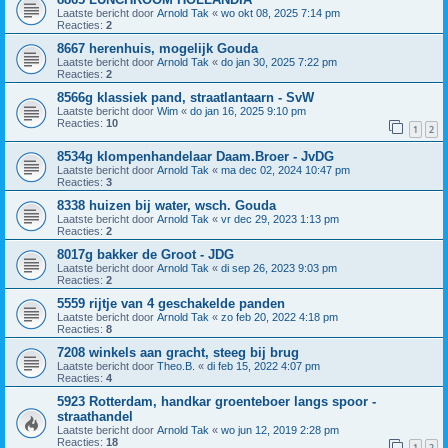
Laatste bericht door
Arnold Tak
«
wo okt 08, 2025 7:14 pm
Reacties:
2
8667 herenhuis, mogelijk Gouda
Laatste bericht door
Arnold Tak
«
do jan 30, 2025 7:22 pm
Reacties:
2
8566g klassiek pand, straatlantaarn - SvW
Laatste bericht door
Wim
«
do jan 16, 2025 9:10 pm
Reacties:
10
1
2
8534g klompenhandelaar Daam.Broer - JvDG
Laatste bericht door
Arnold Tak
«
ma dec 02, 2024 10:47 pm
Reacties:
3
8338 huizen bij water, wsch. Gouda
Laatste bericht door
Arnold Tak
«
vr dec 29, 2023 1:13 pm
Reacties:
2
8017g bakker de Groot - JDG
Laatste bericht door
Arnold Tak
«
di sep 26, 2023 9:03 pm
Reacties:
2
5559 rijtje van 4 geschakelde panden
Laatste bericht door
Arnold Tak
«
zo feb 20, 2022 4:18 pm
Reacties:
8
7208 winkels aan gracht, steeg bij brug
Laatste bericht door
Theo.B.
«
di feb 15, 2022 4:07 pm
Reacties:
4
5923 Rotterdam, handkar groenteboer langs spoor -
straathandel
Laatste bericht door
Arnold Tak
«
wo jun 12, 2019 2:28 pm
Reacties:
18
1
2