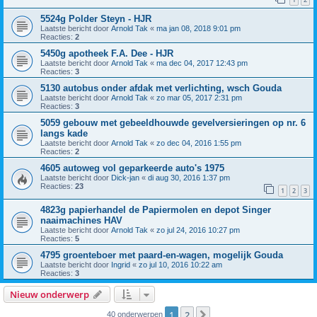
5524g Polder Steyn - HJR
Laatste bericht door
Arnold Tak
«
ma jan 08, 2018 9:01 pm
Reacties:
2
5450g apotheek F.A. Dee - HJR
Laatste bericht door
Arnold Tak
«
ma dec 04, 2017 12:43 pm
Reacties:
3
5130 autobus onder afdak met verlichting, wsch Gouda
Laatste bericht door
Arnold Tak
«
zo mar 05, 2017 2:31 pm
Reacties:
3
5059 gebouw met gebeeldhouwde gevelversieringen op nr. 6
langs kade
Laatste bericht door
Arnold Tak
«
zo dec 04, 2016 1:55 pm
Reacties:
2
4605 autoweg vol geparkeerde auto's 1975
Laatste bericht door
Dick-jan
«
di aug 30, 2016 1:37 pm
Reacties:
23
1
2
3
4823g papierhandel de Papiermolen en depot Singer
naaimachines HAV
Laatste bericht door
Arnold Tak
«
zo jul 24, 2016 10:27 pm
Reacties:
5
4795 groenteboer met paard-en-wagen, mogelijk Gouda
Laatste bericht door
Ingrid
«
zo jul 10, 2016 10:22 am
Reacties:
3
Nieuw onderwerp
1
2
Volgende
40 onderwerpen