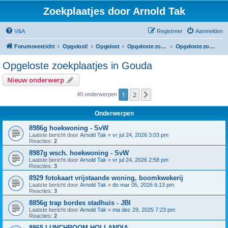
Zoekplaatjes door Arnold Tak
V&A
Registreer
Aanmelden
Forumoverzicht
Opgelost!
Opgelost
Opgeloste zoekplaatjes in Zuid-Holland
Opgeloste zoekplaatjes in Gouda
Opgeloste zoekplaatjes in Gouda
Nieuw onderwerp
1
2
Volgende
40 onderwerpen
Onderwerpen
8986g hoekwoning - SvW
Laatste bericht door
Arnold Tak
«
vr jul 24, 2026 3:03 pm
Reacties:
2
8987g wsch. hoekwoning - SvW
Laatste bericht door
Arnold Tak
«
vr jul 24, 2026 2:58 pm
Reacties:
3
8929 fotokaart vrijstaande woning, boomkwekerij
Laatste bericht door
Arnold Tak
«
do mar 05, 2026 6:13 pm
Reacties:
3
8856g trap bordes stadhuis - JBI
Laatste bericht door
Arnold Tak
«
ma dec 29, 2025 7:23 pm
Reacties:
2
8865 LUNCHROOM HOLLANDIA