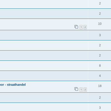
2
2
10
1
2
3
2
2
8
4
or - straathandel
18
1
2
2
3