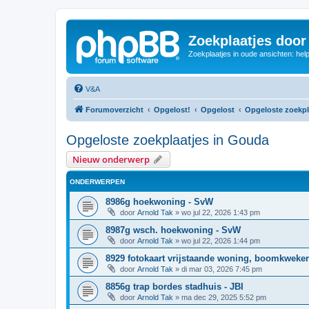
Zoekplaatjes door
Zoekplaatjes in oude ansichten: hel
V&A
Forumoverzicht
Opgelost!
Opgelost
Opgeloste zoekpl
Opgeloste zoekplaatjes in Gouda
Nieuw onderwerp
ONDERWERPEN
8986g hoekwoning - SvW
door
Arnold Tak
»
wo jul 22, 2026 1:43 pm
8987g wsch. hoekwoning - SvW
door
Arnold Tak
»
wo jul 22, 2026 1:44 pm
8929 fotokaart vrijstaande woning, boomkweker
door
Arnold Tak
»
di mar 03, 2026 7:45 pm
8856g trap bordes stadhuis - JBI
door
Arnold Tak
»
ma dec 29, 2025 5:52 pm