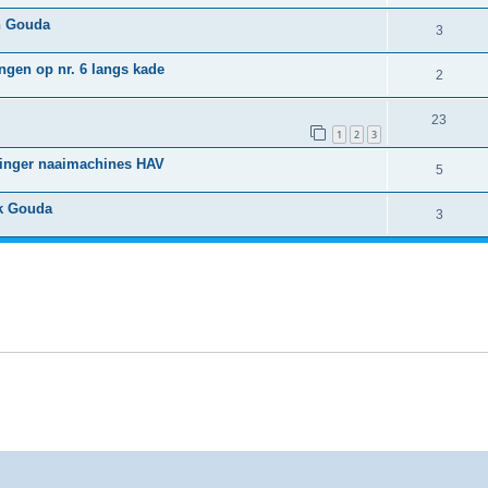
ch Gouda
3
gen op nr. 6 langs kade
2
23
1
2
3
Singer naaimachines HAV
5
jk Gouda
3