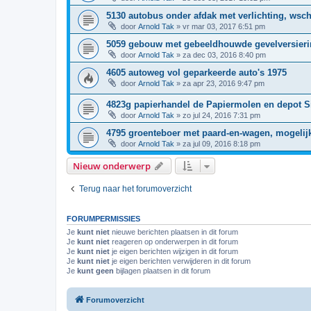
5130 autobus onder afdak met verlichting, ws
door
Arnold Tak
»
vr mar 03, 2017 6:51 pm
5059 gebouw met gebeeldhouwde gevelversierin
door
Arnold Tak
»
za dec 03, 2016 8:40 pm
4605 autoweg vol geparkeerde auto's 1975
door
Arnold Tak
»
za apr 23, 2016 9:47 pm
4823g papierhandel de Papiermolen en depot 
door
Arnold Tak
»
zo jul 24, 2016 7:31 pm
4795 groenteboer met paard-en-wagen, mogeli
door
Arnold Tak
»
za jul 09, 2016 8:18 pm
Nieuw onderwerp
Terug naar het forumoverzicht
FORUMPERMISSIES
Je
kunt niet
nieuwe berichten plaatsen in dit forum
Je
kunt niet
reageren op onderwerpen in dit forum
Je
kunt niet
je eigen berichten wijzigen in dit forum
Je
kunt niet
je eigen berichten verwijderen in dit forum
Je
kunt geen
bijlagen plaatsen in dit forum
Forumoverzicht