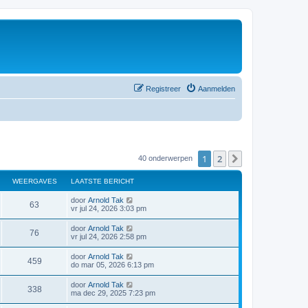
Registreer
Aanmelden
1
2
Volgende
40 onderwerpen
WEERGAVES
LAATSTE BERICHT
door
Arnold Tak
63
vr jul 24, 2026 3:03 pm
door
Arnold Tak
76
vr jul 24, 2026 2:58 pm
door
Arnold Tak
459
do mar 05, 2026 6:13 pm
door
Arnold Tak
338
ma dec 29, 2025 7:23 pm