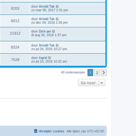
door
Arnold Tak
6203
zo mar 05, 2017 2:31 pm
door
Arnold Tak
6012
zo dec 04, 2016 1:55 pm
door
Dick-jan
21912
di aug 30, 2016 1:37 pm
door
Arnold Tak
8524
zo jul 24, 2016 10:27 pm
door
Ingrid
7528
zo jul 10, 2016 10:22 am
1
2
Volgende
40 onderwerpen
Ga naar
Verwijder cookies
Alle tijden zijn
UTC+02:00