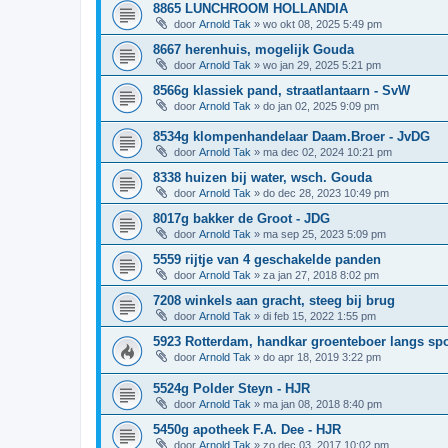
8865 LUNCHROOM HOLLANDIA
door
Arnold Tak
»
wo okt 08, 2025 5:49 pm
8667 herenhuis, mogelijk Gouda
door
Arnold Tak
»
wo jan 29, 2025 5:21 pm
8566g klassiek pand, straatlantaarn - SvW
door
Arnold Tak
»
do jan 02, 2025 9:09 pm
8534g klompenhandelaar Daam.Broer - JvDG
door
Arnold Tak
»
ma dec 02, 2024 10:21 pm
8338 huizen bij water, wsch. Gouda
door
Arnold Tak
»
do dec 28, 2023 10:49 pm
8017g bakker de Groot - JDG
door
Arnold Tak
»
ma sep 25, 2023 5:09 pm
5559 rijtje van 4 geschakelde panden
door
Arnold Tak
»
za jan 27, 2018 8:02 pm
7208 winkels aan gracht, steeg bij brug
door
Arnold Tak
»
di feb 15, 2022 1:55 pm
5923 Rotterdam, handkar groenteboer langs spo
door
Arnold Tak
»
do apr 18, 2019 3:22 pm
5524g Polder Steyn - HJR
door
Arnold Tak
»
ma jan 08, 2018 8:40 pm
5450g apotheek F.A. Dee - HJR
door
Arnold Tak
»
zo dec 03, 2017 10:02 pm