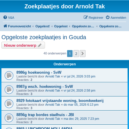
Zoekplaatjes door Arnold Tak
V&A
Registreer
Aanmelden
Forumoverzicht
Opgelost!
Opgelost
Opgeloste zoekplaatjes in Zuid-Holland
Opgeloste zoekplaatjes in Gouda
Opgeloste zoekplaatjes in Gouda
Nieuw onderwerp
1
2
Volgende
40 onderwerpen
Onderwerpen
8986g hoekwoning - SvW
Laatste bericht door
Arnold Tak
«
vr jul 24, 2026 3:03 pm
Reacties:
2
8987g wsch. hoekwoning - SvW
Laatste bericht door
Arnold Tak
«
vr jul 24, 2026 2:58 pm
Reacties:
3
8929 fotokaart vrijstaande woning, boomkwekerij
Laatste bericht door
Arnold Tak
«
do mar 05, 2026 6:13 pm
Reacties:
3
8856g trap bordes stadhuis - JBI
Laatste bericht door
Arnold Tak
«
ma dec 29, 2025 7:23 pm
Reacties:
2
8865 LUNCHROOM HOLLANDIA