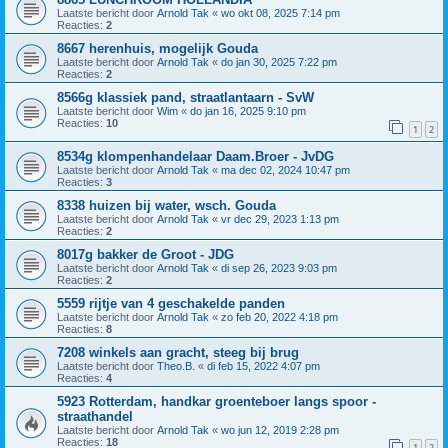
Laatste bericht door
Arnold Tak
«
wo okt 08, 2025 7:14 pm
Reacties:
2
8667 herenhuis, mogelijk Gouda
Laatste bericht door
Arnold Tak
«
do jan 30, 2025 7:22 pm
Reacties:
2
8566g klassiek pand, straatlantaarn - SvW
Laatste bericht door
Wim
«
do jan 16, 2025 9:10 pm
Reacties:
10
1
2
8534g klompenhandelaar Daam.Broer - JvDG
Laatste bericht door
Arnold Tak
«
ma dec 02, 2024 10:47 pm
Reacties:
3
8338 huizen bij water, wsch. Gouda
Laatste bericht door
Arnold Tak
«
vr dec 29, 2023 1:13 pm
Reacties:
2
8017g bakker de Groot - JDG
Laatste bericht door
Arnold Tak
«
di sep 26, 2023 9:03 pm
Reacties:
2
5559 rijtje van 4 geschakelde panden
Laatste bericht door
Arnold Tak
«
zo feb 20, 2022 4:18 pm
Reacties:
8
7208 winkels aan gracht, steeg bij brug
Laatste bericht door
Theo.B.
«
di feb 15, 2022 4:07 pm
Reacties:
4
5923 Rotterdam, handkar groenteboer langs spoor -
straathandel
Laatste bericht door
Arnold Tak
«
wo jun 12, 2019 2:28 pm
Reacties:
18
1
2