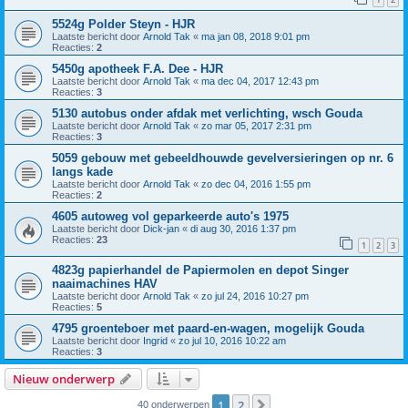
5524g Polder Steyn - HJR
Laatste bericht door
Arnold Tak
«
ma jan 08, 2018 9:01 pm
Reacties:
2
5450g apotheek F.A. Dee - HJR
Laatste bericht door
Arnold Tak
«
ma dec 04, 2017 12:43 pm
Reacties:
3
5130 autobus onder afdak met verlichting, wsch Gouda
Laatste bericht door
Arnold Tak
«
zo mar 05, 2017 2:31 pm
Reacties:
3
5059 gebouw met gebeeldhouwde gevelversieringen op nr. 6
langs kade
Laatste bericht door
Arnold Tak
«
zo dec 04, 2016 1:55 pm
Reacties:
2
4605 autoweg vol geparkeerde auto's 1975
Laatste bericht door
Dick-jan
«
di aug 30, 2016 1:37 pm
Reacties:
23
1
2
3
4823g papierhandel de Papiermolen en depot Singer
naaimachines HAV
Laatste bericht door
Arnold Tak
«
zo jul 24, 2016 10:27 pm
Reacties:
5
4795 groenteboer met paard-en-wagen, mogelijk Gouda
Laatste bericht door
Ingrid
«
zo jul 10, 2016 10:22 am
Reacties:
3
Nieuw onderwerp
1
2
Volgende
40 onderwerpen