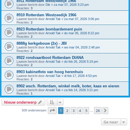
8911 Rotterdam Westzeedijk 1966
Laatste bericht door
Dik
«
za mar 07, 2026 3:23 pm
Reacties:
3
8910 Rotterdam Westzeedijk 1966
Laatste bericht door
Arnold Tak
«
za mar 07, 2026 3:06 pm
Reacties:
2
8923 Rotterdam bombardement puin
Laatste bericht door
Arnold Tak
«
do mar 05, 2026 8:22 pm
Reacties:
2
8888g kerkgebouw (2x) - JBI
Laatste bericht door
Arnold Tak
«
wo mar 04, 2026 2:48 pm
Reacties:
2
8922 rondvaartboot Rotterdam DIANA
Laatste bericht door
Arnold Tak
«
do feb 26, 2026 5:19 pm
Reacties:
2
8903 kabinetfoto van hoog herenhuis
Laatste bericht door
Arnold Tak
«
di feb 17, 2026 4:53 pm
Reacties:
2
8902 wsch. Rotterdam, winkel melk, boter, kaas en eieren
Laatste bericht door
Arnold Tak
«
za feb 14, 2026 3:21 pm
Reacties:
1
Nieuw onderwerp
Pagina
1
van
26
1
2
3
4
5
26
Volgende
509 onderwerpen
…
Ga naar