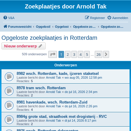
Zoekplaatjes door Arnold Tak
V&A
Registreer
Aanmelden
Forumoverzicht
Opgelost!
Opgelost
Opgeloste zoekplaatjes in Zuid-Holland
Opgeloste zoekplaatjes in Rotterdam
Opgeloste zoekplaatjes in Rotterdam
Nieuw onderwerp
Pagina
1
van
26
1
2
3
4
5
26
Volgende
509 onderwerpen
…
Onderwerpen
8982 wsch. Rotterdam, kade, ijzeren staketsel
Laatste bericht door
Arnold Tak
«
wo aug 05, 2026 12:58 pm
Reacties:
5
8978 tram wsch. Rotterdam
Laatste bericht door
Arnold Tak
«
do jul 16, 2026 2:34 pm
Reacties:
2
8981 havenkade, wsch. Rotterdam-Zuid
Laatste bericht door
Arnold Tak
«
do jul 16, 2026 2:26 pm
Reacties:
4
8984g grote stad, straathoek met drogisterij - RVC
Laatste bericht door
Arnold Tak
«
di jul 14, 2026 8:17 pm
Reacties:
2
8976 wsch. Rotterdam dakspanten