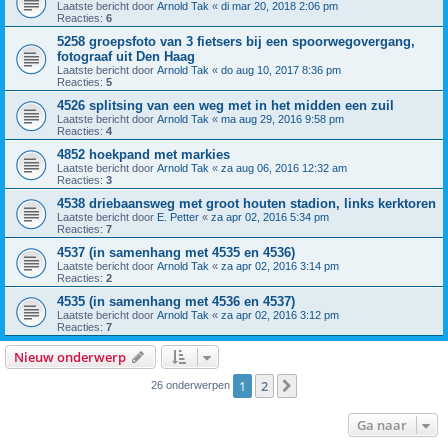
Laatste bericht door
Arnold Tak
«
di mar 20, 2018 2:06 pm
Reacties:
6
5258 groepsfoto van 3 fietsers bij een spoorwegovergang,
fotograaf uit Den Haag
Laatste bericht door
Arnold Tak
«
do aug 10, 2017 8:36 pm
Reacties:
5
4526 splitsing van een weg met in het midden een zuil
Laatste bericht door
Arnold Tak
«
ma aug 29, 2016 9:58 pm
Reacties:
4
4852 hoekpand met markies
Laatste bericht door
Arnold Tak
«
za aug 06, 2016 12:32 am
Reacties:
3
4538 driebaansweg met groot houten stadion, links kerktoren
Laatste bericht door
E. Petter
«
za apr 02, 2016 5:34 pm
Reacties:
7
4537 (in samenhang met 4535 en 4536)
Laatste bericht door
Arnold Tak
«
za apr 02, 2016 3:14 pm
Reacties:
2
4535 (in samenhang met 4536 en 4537)
Laatste bericht door
Arnold Tak
«
za apr 02, 2016 3:12 pm
Reacties:
7
Nieuw onderwerp
1
2
Volgende
26 onderwerpen
Ga naar