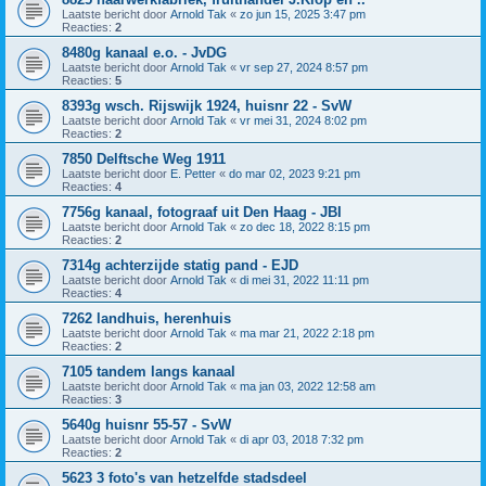
Laatste bericht door
Arnold Tak
«
zo jun 15, 2025 3:47 pm
Reacties:
2
8480g kanaal e.o. - JvDG
Laatste bericht door
Arnold Tak
«
vr sep 27, 2024 8:57 pm
Reacties:
5
8393g wsch. Rijswijk 1924, huisnr 22 - SvW
Laatste bericht door
Arnold Tak
«
vr mei 31, 2024 8:02 pm
Reacties:
2
7850 Delftsche Weg 1911
Laatste bericht door
E. Petter
«
do mar 02, 2023 9:21 pm
Reacties:
4
7756g kanaal, fotograaf uit Den Haag - JBI
Laatste bericht door
Arnold Tak
«
zo dec 18, 2022 8:15 pm
Reacties:
2
7314g achterzijde statig pand - EJD
Laatste bericht door
Arnold Tak
«
di mei 31, 2022 11:11 pm
Reacties:
4
7262 landhuis, herenhuis
Laatste bericht door
Arnold Tak
«
ma mar 21, 2022 2:18 pm
Reacties:
2
7105 tandem langs kanaal
Laatste bericht door
Arnold Tak
«
ma jan 03, 2022 12:58 am
Reacties:
3
5640g huisnr 55-57 - SvW
Laatste bericht door
Arnold Tak
«
di apr 03, 2018 7:32 pm
Reacties:
2
5623 3 foto's van hetzelfde stadsdeel