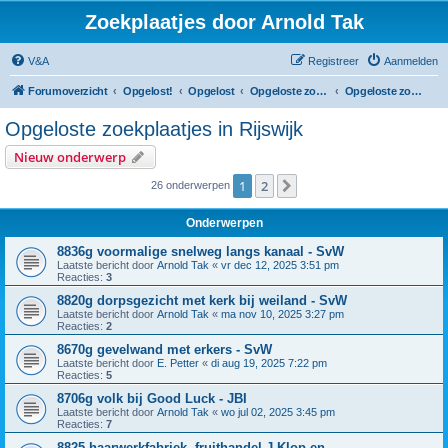
Zoekplaatjes door Arnold Tak
V&A
Registreer
Aanmelden
Forumoverzicht
Opgelost!
Opgelost
Opgeloste zoekplaatjes in Zuid-Holland
Opgeloste zoekplaatjes in Rijswijk
Opgeloste zoekplaatjes in Rijswijk
Nieuw onderwerp
1
2
Volgende
26 onderwerpen
Onderwerpen
8836g voormalige snelweg langs kanaal - SvW
Laatste bericht door
Arnold Tak
«
vr dec 12, 2025 3:51 pm
Reacties:
3
8820g dorpsgezicht met kerk bij weiland - SvW
Laatste bericht door
Arnold Tak
«
ma nov 10, 2025 3:27 pm
Reacties:
2
8670g gevelwand met erkers - SvW
Laatste bericht door
E. Petter
«
di aug 19, 2025 7:22 pm
Reacties:
5
8706g volk bij Good Luck - JBI
Laatste bericht door
Arnold Tak
«
wo jul 02, 2025 3:45 pm
Reacties:
7
8825 haarwerkfabriek, fruithandel J.Klop en ..