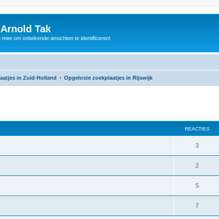
 Arnold Tak
p mee om onbekende ansichten te identificeren!
aatjes in Zuid-Holland
Opgeloste zoekplaatjes in Rijswijk
REACTIES
3
2
5
7