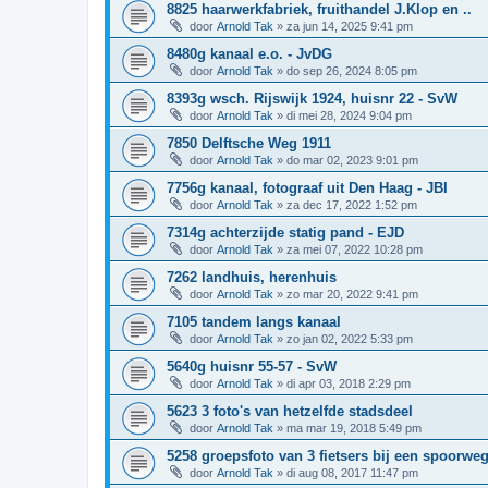
8825 haarwerkfabriek, fruithandel J.Klop en ..
door
Arnold Tak
»
za jun 14, 2025 9:41 pm
8480g kanaal e.o. - JvDG
door
Arnold Tak
»
do sep 26, 2024 8:05 pm
8393g wsch. Rijswijk 1924, huisnr 22 - SvW
door
Arnold Tak
»
di mei 28, 2024 9:04 pm
7850 Delftsche Weg 1911
door
Arnold Tak
»
do mar 02, 2023 9:01 pm
7756g kanaal, fotograaf uit Den Haag - JBI
door
Arnold Tak
»
za dec 17, 2022 1:52 pm
7314g achterzijde statig pand - EJD
door
Arnold Tak
»
za mei 07, 2022 10:28 pm
7262 landhuis, herenhuis
door
Arnold Tak
»
zo mar 20, 2022 9:41 pm
7105 tandem langs kanaal
door
Arnold Tak
»
zo jan 02, 2022 5:33 pm
5640g huisnr 55-57 - SvW
door
Arnold Tak
»
di apr 03, 2018 2:29 pm
5623 3 foto's van hetzelfde stadsdeel
door
Arnold Tak
»
ma mar 19, 2018 5:49 pm
5258 groepsfoto van 3 fietsers bij een spoorwe
door
Arnold Tak
»
di aug 08, 2017 11:47 pm