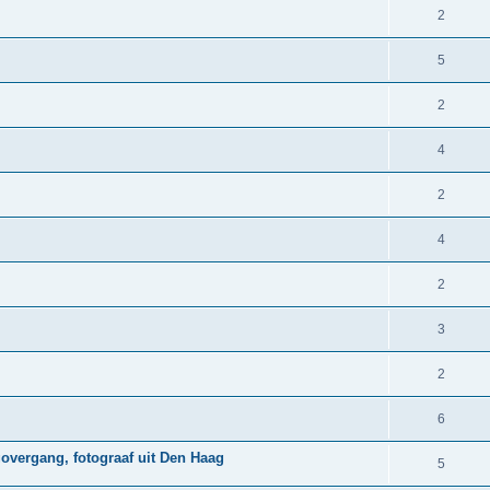
2
5
2
4
2
4
2
3
2
6
govergang, fotograaf uit Den Haag
5