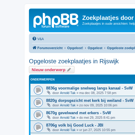
Zoekplaatjes door
Zoekplaatjes in oude ansichten: hel
V&A
Forumoverzicht
Opgelost!
Opgelost
Opgeloste zoekpl
Opgeloste zoekplaatjes in Rijswijk
Nieuw onderwerp
ONDERWERPEN
8836g voormalige snelweg langs kanaal - SvW
door
Arnold Tak
»
ma dec 08, 2025 7:58 pm
8820g dorpsgezicht met kerk bij weiland - SvW
door
Arnold Tak
»
zo nov 09, 2025 10:06 pm
8670g gevelwand met erkers - SvW
door
Arnold Tak
»
do mei 29, 2025 8:41 pm
8706g volk bij Good Luck - JBI
door
Arnold Tak
»
vr jun 27, 2025 10:55 pm