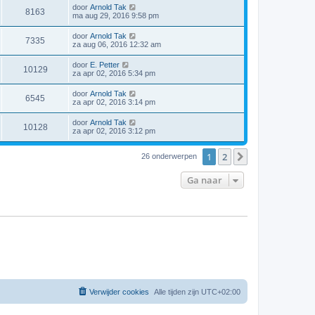
door
Arnold Tak
8163
ma aug 29, 2016 9:58 pm
door
Arnold Tak
7335
za aug 06, 2016 12:32 am
door
E. Petter
10129
za apr 02, 2016 5:34 pm
door
Arnold Tak
6545
za apr 02, 2016 3:14 pm
door
Arnold Tak
10128
za apr 02, 2016 3:12 pm
1
2
Volgende
26 onderwerpen
Ga naar
Verwijder cookies
Alle tijden zijn
UTC+02:00