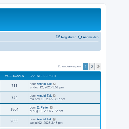
Registreer
Aanmelden
1
2
Volgende
26 onderwerpen
WEERGAVES
LAATSTE BERICHT
door
Arnold Tak
711
vr dec 12, 2025 3:51 pm
door
Arnold Tak
724
ma nov 10, 2025 3:27 pm
door
E. Petter
1864
di aug 19, 2025 7:22 pm
door
Arnold Tak
2655
wo jul 02, 2025 3:45 pm