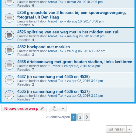
Laatste bericht door
Arnold Tak
«
di mar 20, 2018 2:06 pm
Reacties:
6
5258 groepsfoto van 3 fietsers bij een spoorwegovergang,
fotograaf uit Den Haag
Laatste bericht door
Arnold Tak
«
do aug 10, 2017 8:36 pm
Reacties:
5
4526 splitsing van een weg met in het midden een zuil
Laatste bericht door
Arnold Tak
«
ma aug 29, 2016 9:58 pm
Reacties:
4
4852 hoekpand met markies
Laatste bericht door
Arnold Tak
«
za aug 06, 2016 12:32 am
Reacties:
3
4538 driebaansweg met groot houten stadion, links kerktoren
Laatste bericht door
E. Petter
«
za apr 02, 2016 5:34 pm
Reacties:
7
4537 (in samenhang met 4535 en 4536)
Laatste bericht door
Arnold Tak
«
za apr 02, 2016 3:14 pm
Reacties:
2
4535 (in samenhang met 4536 en 4537)
Laatste bericht door
Arnold Tak
«
za apr 02, 2016 3:12 pm
Reacties:
7
Nieuw onderwerp
1
2
Volgende
26 onderwerpen
Ga naar