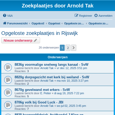
Zoekplaatjes door Arnold Tak
V&A
Registreer
Aanmelden
Forumoverzicht
Opgelost!
Opgelost
Opgeloste zoekplaatjes in Zuid-Holland
Opgeloste zoekplaatjes in Rijswijk
Opgeloste zoekplaatjes in Rijswijk
Nieuw onderwerp
1
2
Volgende
26 onderwerpen
Onderwerpen
8836g voormalige snelweg langs kanaal - SvW
Laatste bericht door
Arnold Tak
«
vr dec 12, 2025 3:51 pm
Reacties:
3
8820g dorpsgezicht met kerk bij weiland - SvW
Laatste bericht door
Arnold Tak
«
ma nov 10, 2025 3:27 pm
Reacties:
2
8670g gevelwand met erkers - SvW
Laatste bericht door
E. Petter
«
di aug 19, 2025 7:22 pm
Reacties:
5
8706g volk bij Good Luck - JBI
Laatste bericht door
Arnold Tak
«
wo jul 02, 2025 3:45 pm
Reacties:
7
8825 haarwerkfabriek, fruithandel J.Klop en ..