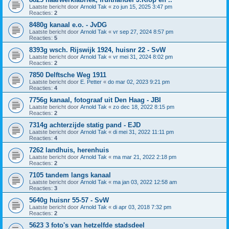
Laatste bericht door
Arnold Tak
«
zo jun 15, 2025 3:47 pm
Reacties:
2
8480g kanaal e.o. - JvDG
Laatste bericht door
Arnold Tak
«
vr sep 27, 2024 8:57 pm
Reacties:
5
8393g wsch. Rijswijk 1924, huisnr 22 - SvW
Laatste bericht door
Arnold Tak
«
vr mei 31, 2024 8:02 pm
Reacties:
2
7850 Delftsche Weg 1911
Laatste bericht door
E. Petter
«
do mar 02, 2023 9:21 pm
Reacties:
4
7756g kanaal, fotograaf uit Den Haag - JBI
Laatste bericht door
Arnold Tak
«
zo dec 18, 2022 8:15 pm
Reacties:
2
7314g achterzijde statig pand - EJD
Laatste bericht door
Arnold Tak
«
di mei 31, 2022 11:11 pm
Reacties:
4
7262 landhuis, herenhuis
Laatste bericht door
Arnold Tak
«
ma mar 21, 2022 2:18 pm
Reacties:
2
7105 tandem langs kanaal
Laatste bericht door
Arnold Tak
«
ma jan 03, 2022 12:58 am
Reacties:
3
5640g huisnr 55-57 - SvW
Laatste bericht door
Arnold Tak
«
di apr 03, 2018 7:32 pm
Reacties:
2
5623 3 foto's van hetzelfde stadsdeel