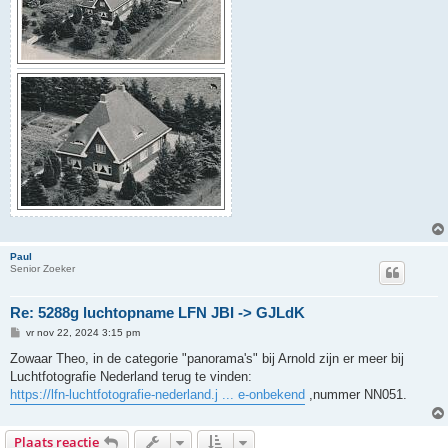
Paul
Senior Zoeker
Re: 5288g luchtopname LFN JBI -> GJLdK
B
vr nov 22, 2024 3:15 pm
e
r
Zowaar Theo, in de categorie "panorama's" bij Arnold zijn er meer bij
i
Luchtfotografie Nederland terug te vinden:
c
h
https://lfn-luchtfotografie-nederland.j ... e-onbekend
,nummer NN051.
t
Plaats reactie