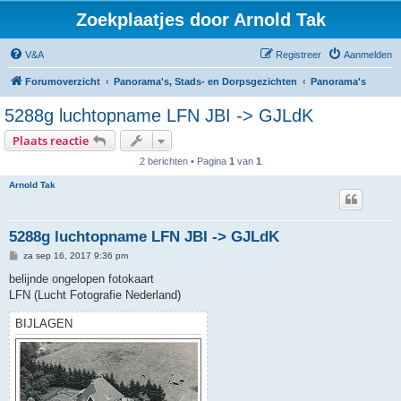
Zoekplaatjes door Arnold Tak
V&A
Registreer
Aanmelden
Forumoverzicht
Panorama's, Stads- en Dorpsgezichten
Panorama's
5288g luchtopname LFN JBI -> GJLdK
Plaats reactie
2 berichten • Pagina
1
van
1
Arnold Tak
5288g luchtopname LFN JBI -> GJLdK
B
za sep 16, 2017 9:36 pm
e
r
belijnde ongelopen fotokaart
i
LFN (Lucht Fotografie Nederland)
c
h
t
BIJLAGEN