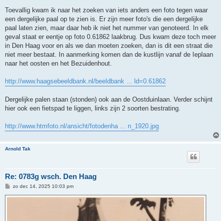
e
r
Toevallig kwam ik naar het zoeken van iets anders een foto tegen waar
i
een dergelijke paal op te zien is. Er zijn meer foto's die een dergelijke
c
h
paal laten zien, maar daar heb ik niet het nummer van genoteerd. In elk
t
geval staat er eentje op foto 0.61862 laakbrug. Dus kwam deze toch meer
in Den Haag voor en als we dan moeten zoeken, dan is dit een straat die
niet meer bestaat. In aanmerking komen dan de kustlijn vanaf de Ieplaan
naar het oosten en het Bezuidenhout.
http://www.haagsebeeldbank.nl/beeldbank ... ld=0.61862
Dergelijke palen staan (stonden) ook aan de Oostduinlaan. Verder schijnt
hier ook een fietspad te liggen, links zijn 2 soorten bestrating.
http://www.htmfoto.nl/ansicht/fotodenha ... n_1920.jpg
Arnold Tak
Re: 0783g wsch. Den Haag
B
zo dec 14, 2025 10:03 pm
e
r
i
c
h