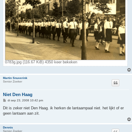
0783g.jpg (116.67 KiB) 4350 keer bekeken
Martin Snuverink
Senior Zoeker
Niet Den Haag
B
di sep 23, 2008 10:42 pm
e
r
Dit is zeker niet Den Haag. ik herken de lantaarnpaal niet. het lijkt of er
i
geen lantaarn aan zit.
c
h
t
Dennis
Senior Zoeker