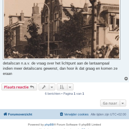
t
detailscan n.a.v. de vraag over het lichtpunt aan de lantaarnpaal
indien meer detailscans gewenst, dan hoor ik dat graag en komen ze
eraan
Plaats reactie
6 berichten • Pagina
1
van
1
Ga naar
Forumoverzicht
Verwijder cookies
Alle tijden zijn
UTC+02:00
Powered by
phpBB
® Forum Software © phpBB Limited