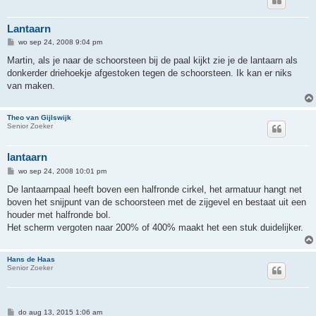
Lantaarn
B
wo sep 24, 2008 9:04 pm
e
r
Martin, als je naar de schoorsteen bij de paal kijkt zie je de lantaarn als
i
donkerder driehoekje afgestoken tegen de schoorsteen. Ik kan er niks
c
h
van maken.
t
Theo van Gijlswijk
Senior Zoeker
lantaarn
B
wo sep 24, 2008 10:01 pm
e
r
De lantaarnpaal heeft boven een halfronde cirkel, het armatuur hangt net
i
boven het snijpunt van de schoorsteen met de zijgevel en bestaat uit een
c
h
houder met halfronde bol.
t
Het scherm vergoten naar 200% of 400% maakt het een stuk duidelijker.
Hans de Haas
Senior Zoeker
B
do aug 13, 2015 1:06 am