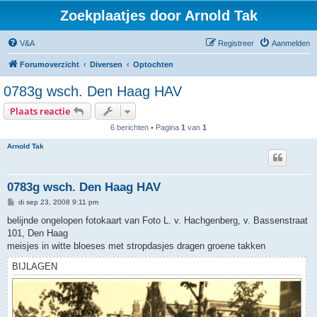
Zoekplaatjes door Arnold Tak
V&A
Registreer
Aanmelden
Forumoverzicht
Diversen
Optochten
0783g wsch. Den Haag HAV
Plaats reactie
6 berichten • Pagina
1
van
1
Arnold Tak
0783g wsch. Den Haag HAV
B
di sep 23, 2008 9:11 pm
e
r
belijnde ongelopen fotokaart van Foto L. v. Hachgenberg, v. Bassenstraat
i
101, Den Haag
c
h
meisjes in witte bloeses met stropdasjes dragen groene takken
t
BIJLAGEN