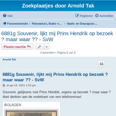
Zoekplaatjes door Arnold Tak
V&A
Registreer
Aanmelden
Forumoverzicht
Panorama's, Stads- en Dorpsgezichten
Stads- en Dorpsgezichten
6881g Souvenir, lijkt mij Prins Hendrik op bezoek
? maar waar ?? - SvW
Plaats reactie
6 berichten • Pagina
1
van
1
Arnold Tak
6881g Souvenir, lijkt mij Prins Hendrik op bezoek ?
maar waar ?? - SvW
B
di apr 13, 2021 1:53 pm
e
r
Souvenir, gelijkenis met Prins Hendrik, ergens op bezoek ? maar waar ?
i
doet denken aan de onderkant van een telefoonmast
c
h
t
BIJLAGEN