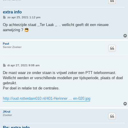
extra info
B
zo apr 25, 2021 1:12 pm
e
r
Op achterzijde staat ,,Ter Laak ,, .. wellicht geeft dit een nieuwe
i
aanwijzing ?
c
h
t
Paul
Senior Zoeker
B
di apr 27, 2021 9:06 am
e
r
De mast waar ze onder staan is vrijwel zeker een PTT telefoonmast.
i
Wellicht werden er verschillende modellen per tijdsperiode, plaats of doel
c
h
gebruikt.
t
Per doel in relatie tot de centrales.
http://oud.rotterdam010.nl/401-Herinner ... en-020.jpg
JKrul
Zoeker
Re: extra info