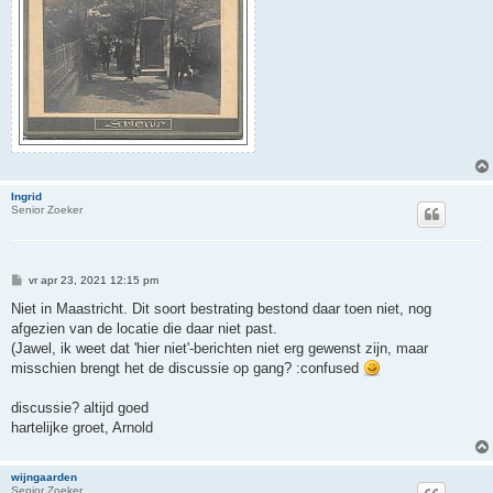
Ingrid
Senior Zoeker
B
vr apr 23, 2021 12:15 pm
e
r
Niet in Maastricht. Dit soort bestrating bestond daar toen niet, nog
i
afgezien van de locatie die daar niet past.
c
h
(Jawel, ik weet dat 'hier niet'-berichten niet erg gewenst zijn, maar
t
misschien brengt het de discussie op gang? :confused
discussie? altijd goed
hartelijke groet, Arnold
wijngaarden
Senior Zoeker