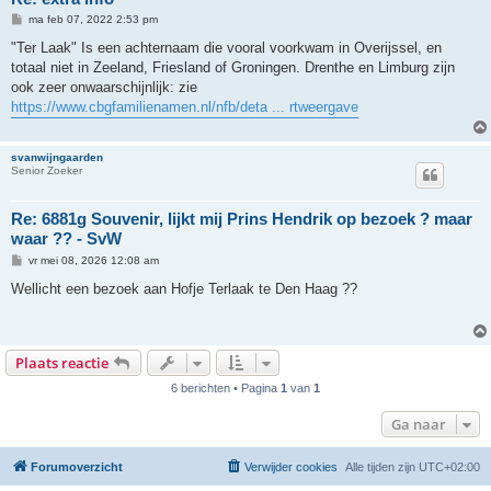
B
ma feb 07, 2022 2:53 pm
e
r
"Ter Laak" Is een achternaam die vooral voorkwam in Overijssel, en
i
totaal niet in Zeeland, Friesland of Groningen. Drenthe en Limburg zijn
c
h
ook zeer onwaarschijnlijk: zie
t
https://www.cbgfamilienamen.nl/nfb/deta ... rtweergave
svanwijngaarden
Senior Zoeker
Re: 6881g Souvenir, lijkt mij Prins Hendrik op bezoek ? maar
waar ?? - SvW
B
vr mei 08, 2026 12:08 am
e
r
Wellicht een bezoek aan Hofje Terlaak te Den Haag ??
i
c
h
t
Plaats reactie
6 berichten • Pagina
1
van
1
Ga naar
Forumoverzicht
Verwijder cookies
Alle tijden zijn
UTC+02:00