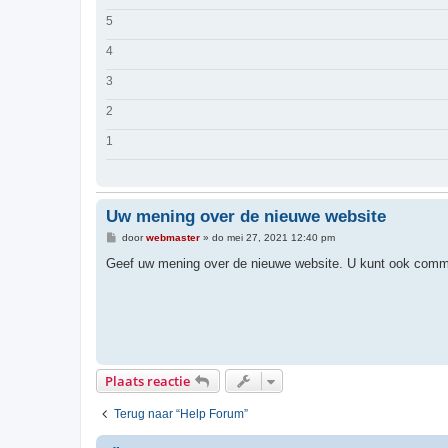
5
4
3
2
1
Uw mening over de nieuwe website
B
door
webmaster
»
do mei 27, 2021 12:40 pm
e
r
Geef uw mening over de nieuwe website. U kunt ook comme
i
c
h
t
Plaats reactie
Terug naar “Help Forum”