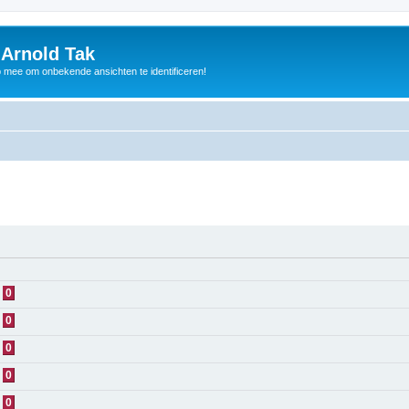
 Arnold Tak
p mee om onbekende ansichten te identificeren!
0
0
0
0
0