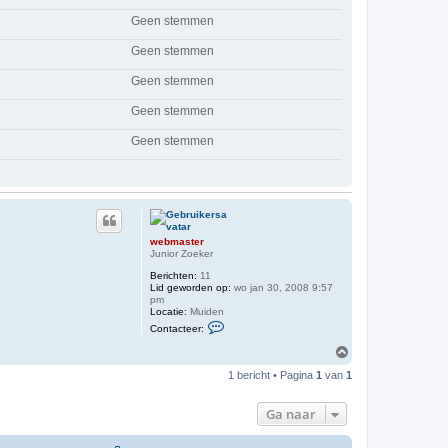
Geen stemmen
Geen stemmen
Geen stemmen
Geen stemmen
Geen stemmen
webmaster
Junior Zoeker
Berichten:
11
Lid geworden op:
wo jan 30, 2008 9:57
pm
Locatie:
Muiden
C
Contacteer:
o
n
O
t
m
a
1 bericht • Pagina
1
van
1
h
c
o
t
o
e
Ga naar
e
g
r
w