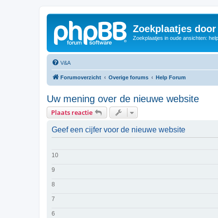
Zoekplaatjes door
Zoekplaatjes in oude ansichten: hel
V&A
Forumoverzicht
Overige forums
Help Forum
Uw mening over de nieuwe website
Plaats reactie
Geef een cijfer voor de nieuwe website
10
9
8
7
6