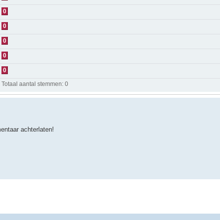
0
0
0
0
0
Totaal aantal stemmen:
0
ntaar achterlaten!