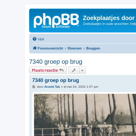
Zoekplaatjes door
Zoekplaatjes in oude ansichten: hel
V&A
Forumoverzicht
Diversen
Bruggen
7340 groep op brug
Plaats reactie
7340 groep op brug
B
door
Arnold Tak
»
di mei 24, 2022 1:57 pm
e
r
i
c
h
t