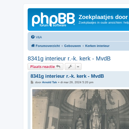
Zoekplaatjes door
Zoekplaatjes in oude ansichten: hel
V&A
Forumoverzicht
Gebouwen
Kerken interieur
8341g interieur r.-k. kerk - MvdB
Plaats reactie
8341g interieur r.-k. kerk - MvdB
B
door
Arnold Tak
»
di mar 26, 2024 5:20 pm
e
r
i
c
h
t