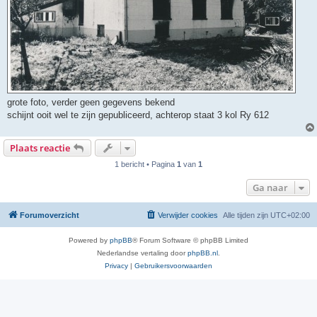
grote foto, verder geen gegevens bekend
schijnt ooit wel te zijn gepubliceerd, achterop staat 3 kol Ry 612
Plaats reactie
1 bericht • Pagina
1
van
1
Ga naar
Forumoverzicht
Verwijder cookies
Alle tijden zijn
UTC+02:00
Powered by
phpBB
® Forum Software © phpBB Limited
Nederlandse vertaling door
phpBB.nl
.
Privacy
|
Gebruikersvoorwaarden