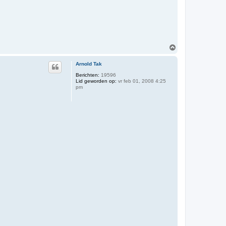
O
m
h
Arnold Tak
o
o
Berichten:
19596
Lid geworden op:
vr feb 01, 2008 4:25
g
pm