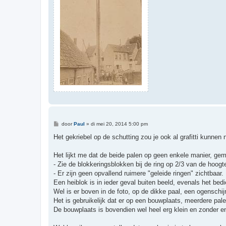
B
door
Paul
»
di mei 20, 2014 5:00 pm
e
r
Het gekriebel op de schutting zou je ook al grafitti kunne
i
c
h
Het lijkt me dat de beide palen op geen enkele manier, gema
t
- Zie de blokkeringsblokken bij de ring op 2/3 van de hoogt
- Er zijn geen opvallend ruimere "geleide ringen" zichtbaar.
Een heiblok is in ieder geval buiten beeld, evenals het be
Wel is er boven in de foto, op de dikke paal, een ogenschijn
Het is gebruikelijk dat er op een bouwplaats, meerdere pale
De bouwplaats is bovendien wel heel erg klein en zonder en