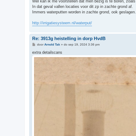
Wel kan ik me voorstellen dat men bezig is te boren, zoals
In dat geval vallen locaties voor dit zp in zachte grond af.
Immers waterputten worden in zachte grond, ook geslagen.
http://irrigatiesysteem.nl/waterput/
Re: 3913g heistelling in dorp HvdB
B
door
Arnold Tak
»
do sep 19, 2024 3:36 pm
e
r
extra detailscans
i
c
h
t