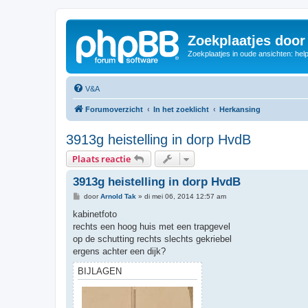
Zoekplaatjes door
Zoekplaatjes in oude ansichten: hel
V&A
Forumoverzicht
In het zoeklicht
Herkansing
3913g heistelling in dorp HvdB
Plaats reactie
3913g heistelling in dorp HvdB
B
door
Arnold Tak
»
di mei 06, 2014 12:57 am
e
r
kabinetfoto
i
rechts een hoog huis met een trapgevel
c
h
op de schutting rechts slechts gekriebel
t
ergens achter een dijk?
BIJLAGEN