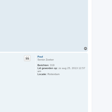
O
m
h
Paul
o
Senior Zoeker
o
Berichten:
319
g
Lid geworden op:
zo aug 25, 2013 12:57
am
Locatie:
Rotterdam