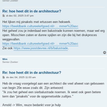
Senior Zoeker
Re: hoe heet dit in de architectuur?
B
di dec 02, 2025 3:47 pm
e
r
Het lijken mij pinakels met ertussen een hekwerk.
i
https://beeldbank.cultureelerfgoed.nl/r ... mmer%20asc
c
h
Het geheel zou je inderdaad een balustrade kunnen noemen, maar wel erg
t
open. Misschien zaten er dunne spijlen en zijn die bij het drukproces
weggevallen.
https://beeldbank.cultureelerfgoed.nl/r ... mmer%20asc
Zie ook
https://www.joostdevree.nl/b/balustrade
.
Wim
Senior Zoeker
Re: hoe heet dit in de architectuur?
B
do dec 04, 2025 11:03 am
e
r
Heb de vraag voorgelegd aan een architect die veel afweet van gebouwen
i
van begin 20e eeuw zoals dit. Zijn antwoord:
c
h
"Ik zou het geheel een sierbalustrade noemen. Ik weet ook geen betere
t
term dan “pinakels” voor de opgemetselde zuiltjes."
Arnold -> Wim, reuze bedankt voor je hulp