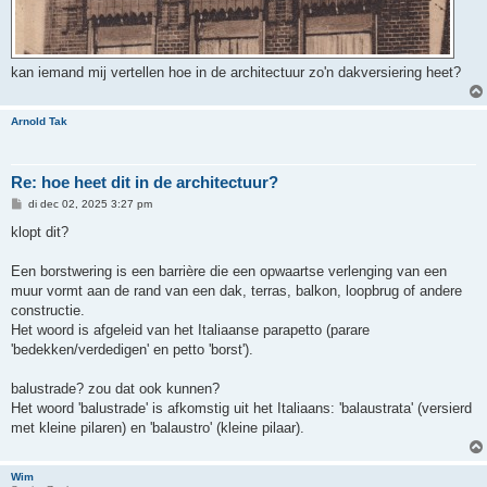
kan iemand mij vertellen hoe in de architectuur zo'n dakversiering heet?
Arnold Tak
Re: hoe heet dit in de architectuur?
B
di dec 02, 2025 3:27 pm
e
r
klopt dit?
i
c
h
Een borstwering is een barrière die een opwaartse verlenging van een
t
muur vormt aan de rand van een dak, terras, balkon, loopbrug of andere
constructie.
Het woord is afgeleid van het Italiaanse parapetto (parare
'bedekken/verdedigen' en petto 'borst').
balustrade? zou dat ook kunnen?
Het woord 'balustrade' is afkomstig uit het Italiaans: 'balaustrata' (versierd
met kleine pilaren) en 'balaustro' (kleine pilaar).
Wim