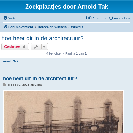
Zoekplaatjes door Arnold Tak
V&A
Registreer
Aanmelden
Forumoverzicht
Horeca en Winkels
Winkels
hoe heet dit in de architectuur?
Gesloten
4 berichten • Pagina
1
van
1
Arnold Tak
hoe heet dit in de architectuur?
B
di dec 02, 2025 3:02 pm
e
r
i
c
h
t