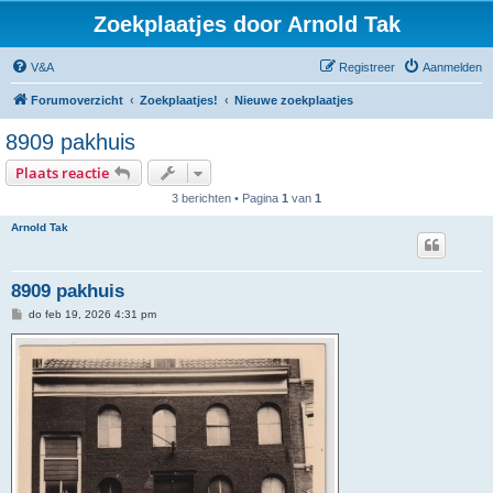
Zoekplaatjes door Arnold Tak
V&A
Registreer
Aanmelden
Forumoverzicht
Zoekplaatjes!
Nieuwe zoekplaatjes
8909 pakhuis
Plaats reactie
3 berichten • Pagina
1
van
1
Arnold Tak
8909 pakhuis
B
do feb 19, 2026 4:31 pm
e
r
i
c
h
t