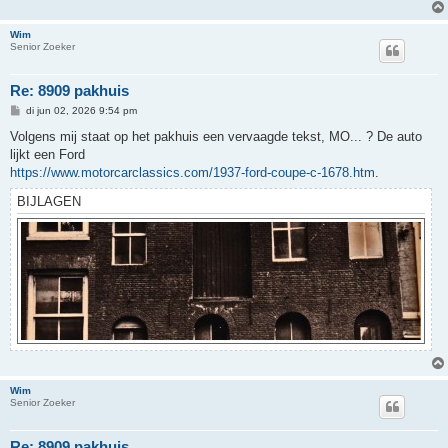
Wim
Senior Zoeker
Re: 8909 pakhuis
B
di jun 02, 2026 9:54 pm
e
r
Volgens mij staat op het pakhuis een vervaagde tekst, MO... ? De auto
i
lijkt een Ford
c
h
https://www.motorcarclassics.com/1937-ford-coupe-c-1678.htm
.
t
BIJLAGEN
Wim
Senior Zoeker
Re: 8909 pakhuis