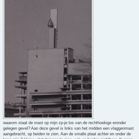
c
h
t
waarom staat de mast op mijn zp-je los van de rechthoekige eronder
gelegen gevel? Aan deze gevel is links van het midden een vlaggenmast
aangebracht, op beiden te zien. Aan de smalle plaat achter en onder de