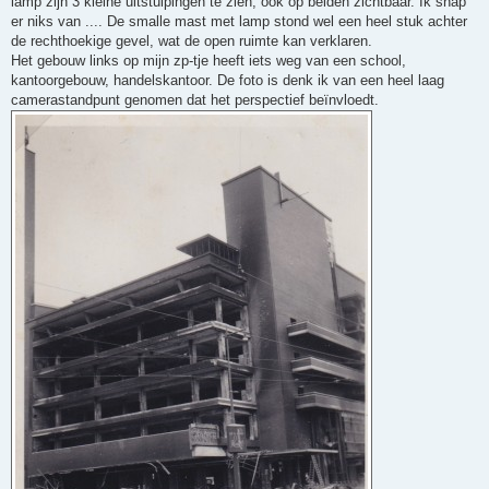
lamp zijn 3 kleine uitstulpingen te zien, ook op beiden zichtbaar. Ik snap
er niks van .... De smalle mast met lamp stond wel een heel stuk achter
de rechthoekige gevel, wat de open ruimte kan verklaren.
Het gebouw links op mijn zp-tje heeft iets weg van een school,
kantoorgebouw, handelskantoor. De foto is denk ik van een heel laag
camerastandpunt genomen dat het perspectief beïnvloedt.