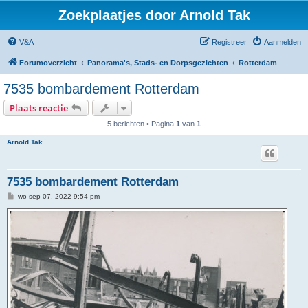
Zoekplaatjes door Arnold Tak
V&A
Registreer
Aanmelden
Forumoverzicht
Panorama's, Stads- en Dorpsgezichten
Rotterdam
7535 bombardement Rotterdam
Plaats reactie
5 berichten • Pagina
1
van
1
Arnold Tak
7535 bombardement Rotterdam
B
wo sep 07, 2022 9:54 pm
e
r
i
c
h
t