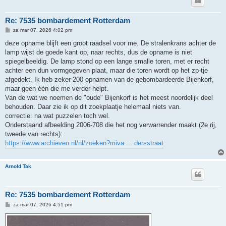
Re: 7535 bombardement Rotterdam
B
za mar 07, 2026 4:02 pm
e
r
deze opname blijft een groot raadsel voor me. De stralenkrans achter de
i
lamp wijst de goede kant op, naar rechts, dus de opname is niet
c
h
spiegelbeeldig. De lamp stond op een lange smalle toren, met er recht
t
achter een dun vormgegeven plaat, maar die toren wordt op het zp-tje
afgedekt. Ik heb zeker 200 opnamen van de gebombardeerde Bijenkorf,
maar geen één die me verder helpt.
Van de wat we noemen de "oude" Bijenkorf is het meest noordelijk deel
behouden. Daar zie ik op dit zoekplaatje helemaal niets van.
correctie: na wat puzzelen toch wel.
Onderstaand afbeelding 2006-708 die het nog verwarrender maakt (2e rij,
tweede van rechts):
https://www.archieven.nl/nl/zoeken?miva ... dersstraat
Arnold Tak
Re: 7535 bombardement Rotterdam
B
za mar 07, 2026 4:51 pm
e
r
i