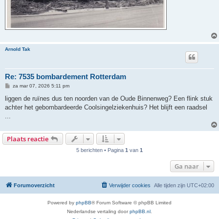
Arnold Tak
Re: 7535 bombardement Rotterdam
B
za mar 07, 2026 5:11 pm
e
r
liggen de ruïnes dus ten noorden van de Oude Binnenweg? Een flink stuk
i
achter het gebombardeerde Coolsingelziekenhuis? Het blijft een raadsel
c
h
...
t
Plaats reactie
5 berichten • Pagina
1
van
1
Ga naar
Forumoverzicht
Verwijder cookies
Alle tijden zijn
UTC+02:00
Powered by
phpBB
® Forum Software © phpBB Limited
Nederlandse vertaling door
phpBB.nl
.