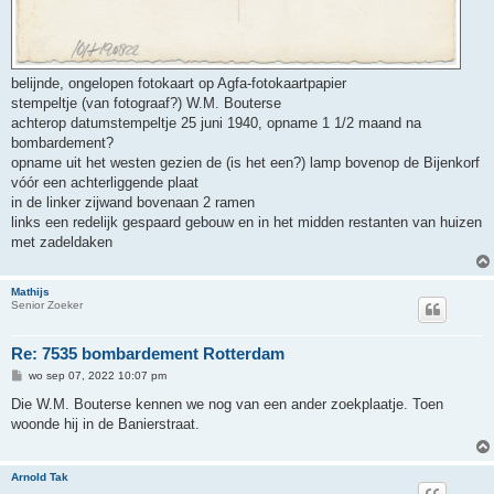
belijnde, ongelopen fotokaart op Agfa-fotokaartpapier
stempeltje (van fotograaf?) W.M. Bouterse
achterop datumstempeltje 25 juni 1940, opname 1 1/2 maand na
bombardement?
opname uit het westen gezien de (is het een?) lamp bovenop de Bijenkorf
vóór een achterliggende plaat
in de linker zijwand bovenaan 2 ramen
links een redelijk gespaard gebouw en in het midden restanten van huizen
met zadeldaken
Mathijs
Senior Zoeker
Re: 7535 bombardement Rotterdam
B
wo sep 07, 2022 10:07 pm
e
r
Die W.M. Bouterse kennen we nog van een ander zoekplaatje. Toen
i
woonde hij in de Banierstraat.
c
h
t
Arnold Tak