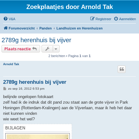
Zoekplaatjes door Arnold Tak
V&A
Registreer
Aanmelden
Forumoverzicht
Panden
Landhuizen en Herenhuizen
2789g herenhuis bij vijver
Plaats reactie
2 berichten • Pagina
1
van
1
Arnold Tak
2789g herenhuis bij vijver
B
zo sep 16, 2012 6:53 pm
e
r
belijnde ongelopen fotokaart
i
zelf had ik de indruk dat dit pand zou staat aan de grote vijver in Park
c
h
Honingen (Rotterdam-Kralingen) aan de Vijverlaan, maar ik heb het daar
t
niet kunnen vinden
wie weet het wel?
BIJLAGEN