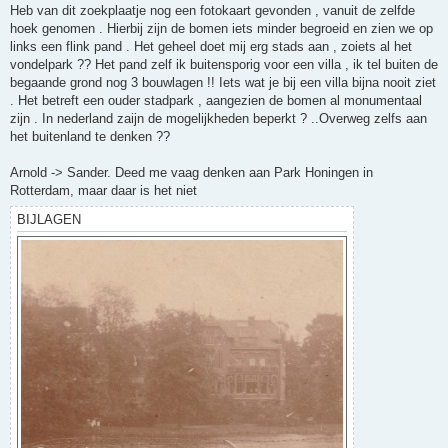
r
Heb van dit zoekplaatje nog een fotokaart gevonden , vanuit de zelfde
i
hoek genomen . Hierbij zijn de bomen iets minder begroeid en zien we op
c
h
links een flink pand . Het geheel doet mij erg stads aan , zoiets al het
t
vondelpark ?? Het pand zelf ik buitensporig voor een villa , ik tel buiten de
begaande grond nog 3 bouwlagen !! Iets wat je bij een villa bijna nooit ziet
. Het betreft een ouder stadpark , aangezien de bomen al monumentaal
zijn . In nederland zaijn de mogelijkheden beperkt ? ..Overweg zelfs aan
het buitenland te denken ??
Arnold -> Sander. Deed me vaag denken aan Park Honingen in
Rotterdam, maar daar is het niet
BIJLAGEN