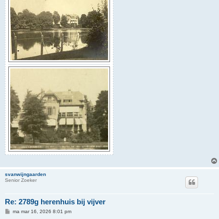
svanwijngaarden
Senior Zoeker
Re: 2789g herenhuis bij vijver
B
ma mar 16, 2026 8:01 pm
e