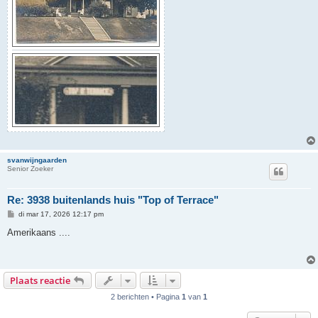
svanwijngaarden
Senior Zoeker
Re: 3938 buitenlands huis "Top of Terrace"
B
di mar 17, 2026 12:17 pm
e
r
Amerikaans ....
i
c
h
t
Plaats reactie
2 berichten • Pagina
1
van
1