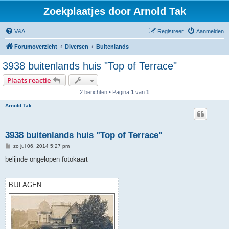
Zoekplaatjes door Arnold Tak
V&A
Registreer
Aanmelden
Forumoverzicht
Diversen
Buitenlands
3938 buitenlands huis "Top of Terrace"
Plaats reactie
2 berichten • Pagina
1
van
1
Arnold Tak
3938 buitenlands huis "Top of Terrace"
B
zo jul 06, 2014 5:27 pm
e
r
belijnde ongelopen fotokaart
i
c
h
t
BIJLAGEN