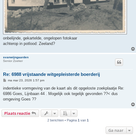
onbelijnde, gekartelde, ongelopen fotokaar
achterop in potlood: Zeeland?
svanwijngaarden
Senior Zoeker
Re: 6988 vrijstaande witgepleisterde boerderij
B
ma mar 23, 2026 1:57 pm
e
r
indentieke vormgeving van de kaart als dit opgeloste zoekplaatje Re:
i
6986 Goes, Lijnbaan 44 . Mogelijk ook tegelijk gevonden ??< dus
c
h
omgeving Goes ??
t
Plaats reactie
2 berichten • Pagina
1
van
1
Ga naar