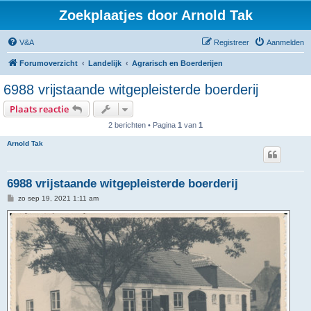
Zoekplaatjes door Arnold Tak
V&A
Registreer
Aanmelden
Forumoverzicht
Landelijk
Agrarisch en Boerderijen
6988 vrijstaande witgepleisterde boerderij
Plaats reactie
2 berichten • Pagina
1
van
1
Arnold Tak
6988 vrijstaande witgepleisterde boerderij
B
zo sep 19, 2021 1:11 am
e
r
i
c
h
t