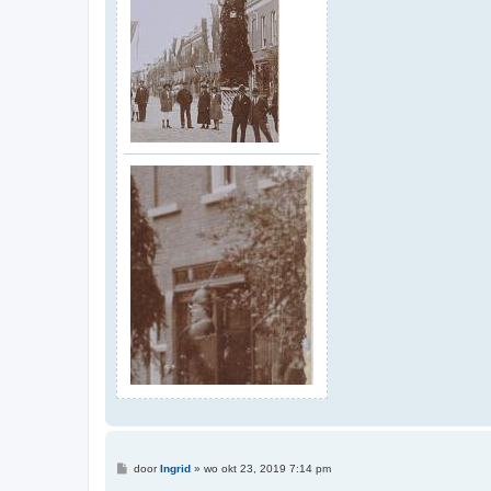
B
door
Ingrid
»
wo okt 23, 2019 7:14 pm
e