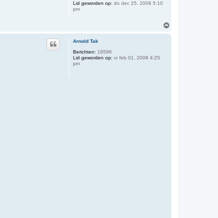
Lid geworden op:
do dec 25, 2008 5:10
pm
O
m
h
Arnold Tak
o
o
Berichten:
19596
Lid geworden op:
vr feb 01, 2008 4:25
g
pm