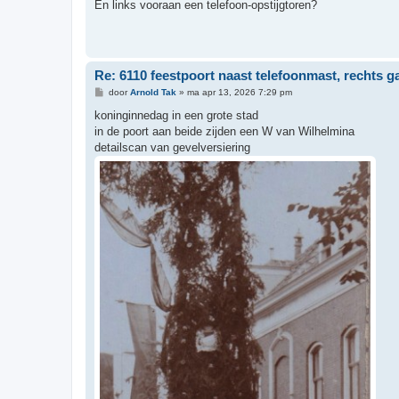
r
En links vooraan een telefoon-opstijgtoren?
i
c
h
t
Re: 6110 feestpoort naast telefoonmast, rechts g
B
door
Arnold Tak
»
ma apr 13, 2026 7:29 pm
e
r
koninginnedag in een grote stad
i
in de poort aan beide zijden een W van Wilhelmina
c
h
detailscan van gevelversiering
t