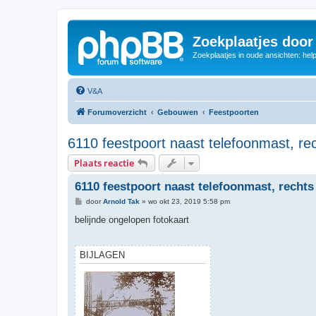
Zoekplaatjes door
Zoekplaatjes in oude ansichten: hel
V&A
Forumoverzicht
Gebouwen
Feestpoorten
6110 feestpoort naast telefoonmast, re
Plaats reactie
6110 feestpoort naast telefoonmast, rechts
B
door
Arnold Tak
»
wo okt 23, 2019 5:58 pm
e
r
belijnde ongelopen fotokaart
i
c
h
t
BIJLAGEN