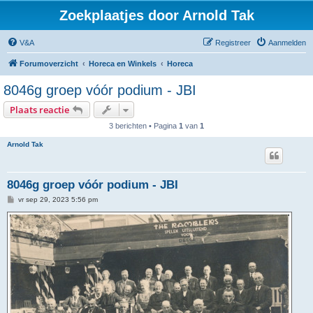
Zoekplaatjes door Arnold Tak
V&A
Registreer
Aanmelden
Forumoverzicht
Horeca en Winkels
Horeca
8046g groep vóór podium - JBI
Plaats reactie
3 berichten • Pagina
1
van
1
Arnold Tak
8046g groep vóór podium - JBI
B
vr sep 29, 2023 5:56 pm
e
r
i
c
h
t