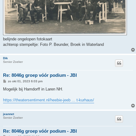
belijnde ongelopen fotokaart
achterop stempeltje: Foto P. Beunder, Broek in Waterland
Dik
Senior Zoeker
Re: 8046g groep vóór podium - JBI
B
zo okt 01, 2023 6:03 pm
e
r
Mogelijk bij Hamdorff in Laren NH.
i
c
h
https://theatersentiment.nl/heebie-jeeb ... t-kurhaus/
t
jeannet
Senior Zoeker
Re: 8046g groep vóór podium - JBI