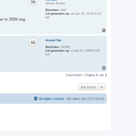
o
Senior Zoeker
o
Berichten:
449
g
Lid geworden op:
wo jun 20, 2018 3:13
pm
er in 2009 nog:
O
m
h
Arnold Tak
o
o
Berichten:
19596
Lid geworden op:
vr feb 01, 2008 4:25
g
pm
O
m
3 berichten • Pagina
1
van
1
h
o
o
Ga naar
g
Verwijder cookies
Alle tijden zijn
UTC+02:00