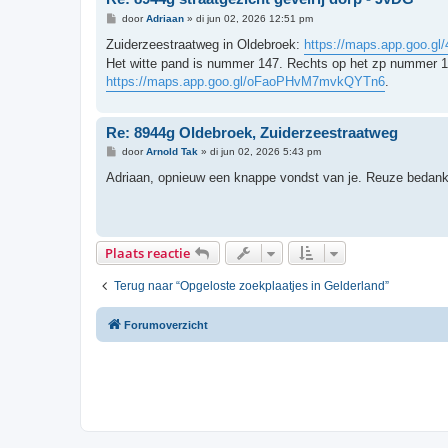
B
door
Adriaan
»
di jun 02, 2026 12:51 pm
e
r
Zuiderzeestraatweg in Oldebroek:
https://maps.app.goo.
i
Het witte pand is nummer 147. Rechts op het zp nummer 1
c
h
https://maps.app.goo.gl/oFaoPHvM7mvkQYTn6
.
t
Re: 8944g Oldebroek, Zuiderzeestraatweg
B
door
Arnold Tak
»
di jun 02, 2026 5:43 pm
e
r
Adriaan, opnieuw een knappe vondst van je. Reuze bedank
i
c
h
t
Plaats reactie
Terug naar “Opgeloste zoekplaatjes in Gelderland”
Forumoverzicht