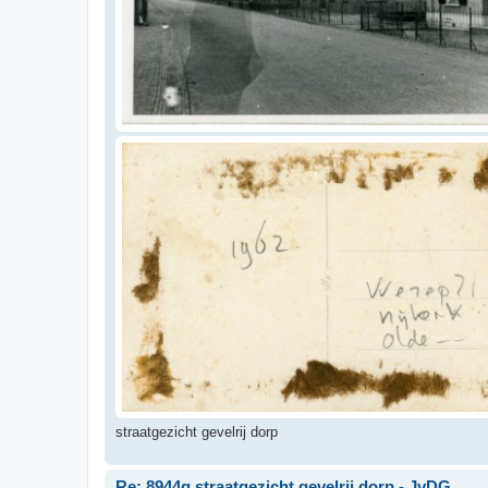
straatgezicht gevelrij dorp
Re: 8944g straatgezicht gevelrij dorp - JvDG