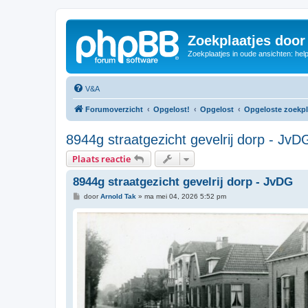
Zoekplaatjes door
Zoekplaatjes in oude ansichten: hel
V&A
Forumoverzicht
Opgelost!
Opgelost
Opgeloste zoekpl
8944g straatgezicht gevelrij dorp - JvD
Plaats reactie
8944g straatgezicht gevelrij dorp - JvDG
B
door
Arnold Tak
»
ma mei 04, 2026 5:52 pm
e
r
i
c
h
t