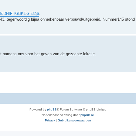
gl/4dDNfFHGBKEGh32j6
.
43, tegenwoordig bijna onherkenbaar verbouwd/uitgebreid. Nummer145 stond 
t namens ons voor het geven van de gezochte lokatie.
Powered by
phpBB
® Forum Software © phpBB Limited
Nederlandse vertaling door
phpBB.nl
.
Privacy
|
Gebruikersvoorwaarden