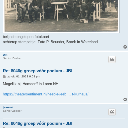
belijnde ongelopen fotokaart
achterop stempeltje: Foto P. Beunder, Broek in Waterland
Dik
Senior Zoeker
Re: 8046g groep vóór podium - JBI
B
zo okt 01, 2023 6:03 pm
e
r
Mogelijk bij Hamdorff in Laren NH.
i
c
h
https://theatersentiment.nl/heebie-jeeb ... t-kurhaus/
t
jeannet
Senior Zoeker
Re: 8046g groep vóór podium - JBI