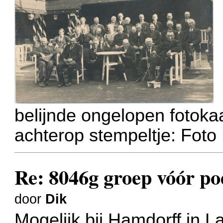
belijnde ongelopen fotoka
achterop stempeltje: Foto
Re: 8046g groep vóór po
door
Dik
Mogelijk bij Hamdorff in L