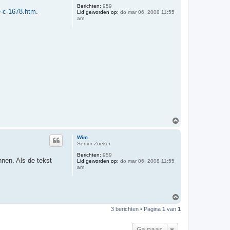
Berichten:
959
g
e-c-1678.htm
.
Lid geworden op:
do mar 06, 2008 11:55
am
O
m
h
Wim
o
Senior Zoeker
o
Berichten:
959
g
nnen. Als de tekst
Lid geworden op:
do mar 06, 2008 11:55
am
O
m
3 berichten • Pagina
1
van
1
h
o
o
Ga naar