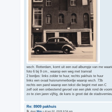
wsch. Rotterdam, komt uit een oud albumpje van me waarin 
foto 6 bij 9 cm., waarop een weg met tramrail
2 bordjes: links zolder te huur, rechts pakhuis te huur
links een ovaal huisnummerbordje waarop wsch. 73b
rechts een pand waarop een tekst die begint met een C
zelf ooit een onbestemd gevoel van een plek rond de voo
zo te zien jaren vijftig, de kans is groot dat de stadsverni
Re: 8909 pakhuis
B
door
Wim
»
di jun 02, 2026 9:54 pm