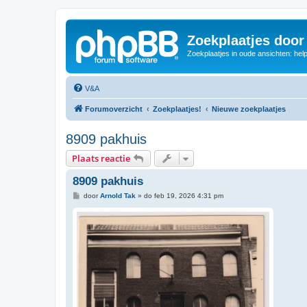
Zoekplaatjes door
Zoekplaatjes in oude ansichten: hel
V&A
Forumoverzicht
Zoekplaatjes!
Nieuwe zoekplaatjes
8909 pakhuis
Plaats reactie
8909 pakhuis
B
door
Arnold Tak
»
do feb 19, 2026 4:31 pm
e
r
i
c
h
t