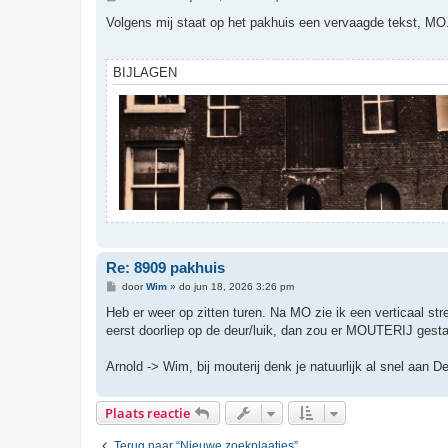
e
r
Volgens mij staat op het pakhuis een vervaagde tekst, MO..
i
c
h
t
BIJLAGEN
Re: 8909 pakhuis
B
door
Wim
»
do jun 18, 2026 3:26 pm
e
r
Heb er weer op zitten turen. Na MO zie ik een verticaal s
i
eerst doorliep op de deur/luik, dan zou er MOUTERIJ ges
c
h
t
Arnold -> Wim, bij mouterij denk je natuurlijk al snel aan D
Plaats reactie
Terug naar “Nieuwe zoekplaatjes”