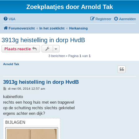
Zoekplaatjes door Arnold Tak
V&A
Registreer
Aanmelden
Forumoverzicht
In het zoeklicht
Herkansing
3913g heistelling in dorp HvdB
Plaats reactie
3 berichten • Pagina
1
van
1
Arnold Tak
3913g heistelling in dorp HvdB
B
di mei 06, 2014 12:57 am
e
r
kabinetfoto
i
rechts een hoog huis met een trapgevel
c
h
op de schutting rechts slechts gekriebel
t
ergens achter een dijk?
BIJLAGEN