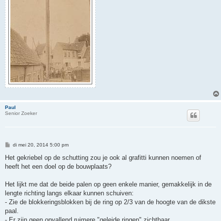
Paul
Senior Zoeker
B
di mei 20, 2014 5:00 pm
e
r
Het gekriebel op de schutting zou je ook al grafitti kunnen noemen of
i
heeft het een doel op de bouwplaats?
c
h
t
Het lijkt me dat de beide palen op geen enkele manier, gemakkelijk in de
lengte richting langs elkaar kunnen schuiven:
- Zie de blokkeringsblokken bij de ring op 2/3 van de hoogte van de dikste
paal.
- Er zijn geen opvallend ruimere "geleide ringen" zichtbaar.