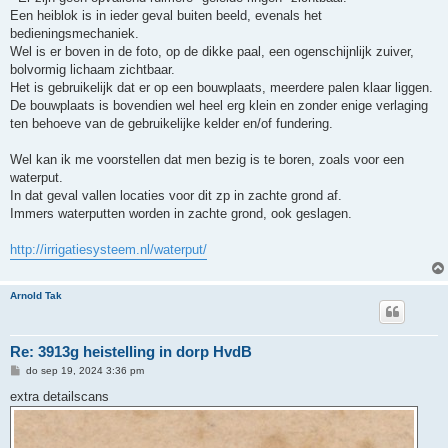
Een heiblok is in ieder geval buiten beeld, evenals het
bedieningsmechaniek.
Wel is er boven in de foto, op de dikke paal, een ogenschijnlijk zuiver,
bolvormig lichaam zichtbaar.
Het is gebruikelijk dat er op een bouwplaats, meerdere palen klaar liggen.
De bouwplaats is bovendien wel heel erg klein en zonder enige verlaging
ten behoeve van de gebruikelijke kelder en/of fundering.
Wel kan ik me voorstellen dat men bezig is te boren, zoals voor een
waterput.
In dat geval vallen locaties voor dit zp in zachte grond af.
Immers waterputten worden in zachte grond, ook geslagen.
http://irrigatiesysteem.nl/waterput/
Arnold Tak
Re: 3913g heistelling in dorp HvdB
B
do sep 19, 2024 3:36 pm
e
r
extra detailscans
i
c
h
t