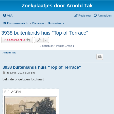
Zoekplaatjes door Arnold Tak
V&A
Registreer
Aanmelden
Forumoverzicht
Diversen
Buitenlands
3938 buitenlands huis "Top of Terrace"
Plaats reactie
2 berichten • Pagina
1
van
1
Arnold Tak
3938 buitenlands huis "Top of Terrace"
B
zo jul 06, 2014 5:27 pm
e
r
belijnde ongelopen fotokaart
i
c
h
t
BIJLAGEN