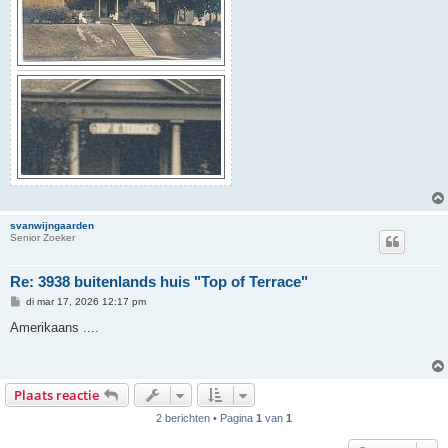
svanwijngaarden
Senior Zoeker
Re: 3938 buitenlands huis "Top of Terrace"
B
di mar 17, 2026 12:17 pm
e
r
Amerikaans ....
i
c
h
t
Plaats reactie
2 berichten • Pagina
1
van
1